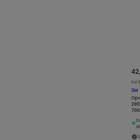
42
Ref
3M
Opa
280
700
D
d
S