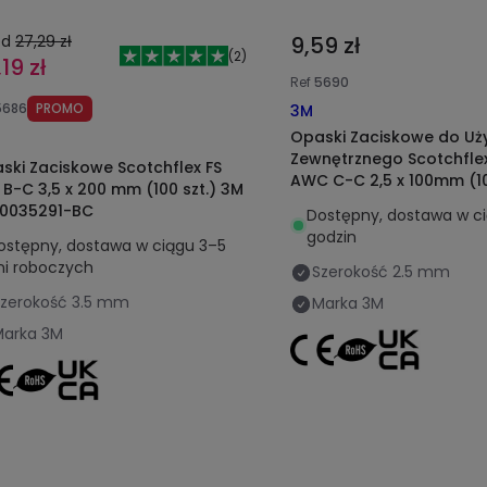
ed
27,29 zł
9,59 zł
(
2
)
19 zł
Ref
5690
5686
PROMO
3M
Opaski Zaciskowe do Uż
Zewnętrznego Scotchflex
ski Zaciskowe Scotchflex FS
AWC C-C 2,5 x 100mm (10
 B-C 3,5 x 200 mm (100 szt.) 3M
7000035282-CC
0035291-BC
Dostępny, dostawa w c
godzin
ostępny, dostawa w ciągu 3–5
ni roboczych
Szerokość
2.5 mm
zerokość
3.5 mm
Marka
3M
Marka
3M