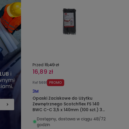
Przed
19,49 zł
16,89 zł
Ref
5691
PROMO
3M
Opaski Zaciskowe do Użytku
Zewnętrznego Scotchflex FS 140
BWC C-C 3,5 x 140mm (100 szt.) 3M
7000035290-CC
Dostępny, dostawa w ciągu 48/72
godzin