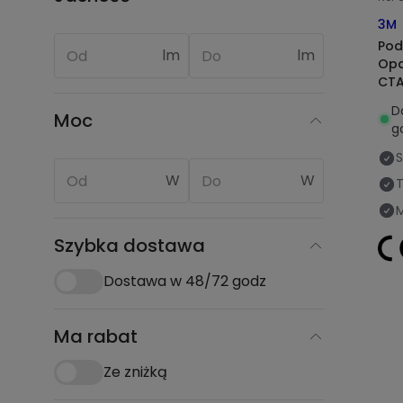
3M
Pod
lm
lm
Opa
CTA
700
D
Moc
g
S
W
W
Szybka dostawa
Dostawa w 48/72 godz
Ma rabat
Ze zniżką