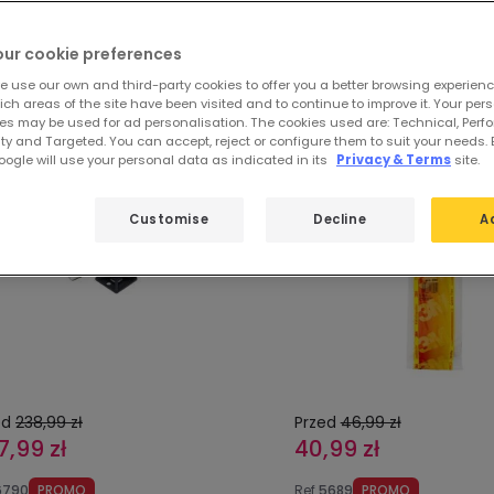
ze wyróżnione produkty z
3M Opaski Z
our cookie preferences
e use our own and third-party cookies to offer you a better browsing experienc
ch areas of the site have been visited and to continue to improve it. Your per
es may be used for ad personalisation. The cookies used are: Technical, Perf
ty and Targeted. You can accept, reject or configure them to suit your needs. 
-13%
ogle will use your personal data as indicated in its
Privacy & Terms
site.
Customise
Decline
A
ed
238,99 zł
Przed
46,99 zł
7,99 zł
40,99 zł
6790
PROMO
Ref
5689
PROMO