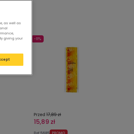
aciskowe
e, as well as
sonal
ormance,
By giving your
-11%
ccept
Przed
17,89 zł
15,89 zł
Ref
5685
PROMO