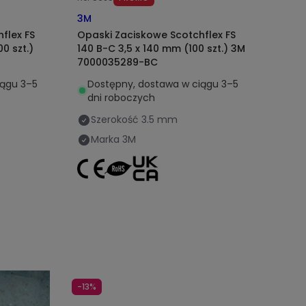
3M
flex FS
Opaski Zaciskowe Scotchflex FS
0 szt.)
140 B-C 3,5 x 140 mm (100 szt.) 3M
7000035289-BC
iągu 3–5
Dostępny, dostawa w ciągu 3–5
dni roboczych
Szerokość
3.5 mm
Marka
3M
-13%