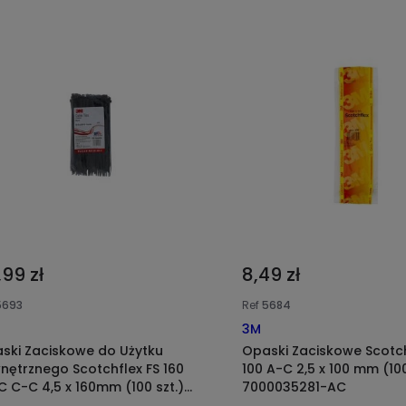
,99 zł
8,49 zł
5693
Ref
5684
3M
ski Zaciskowe do Użytku
Opaski Zaciskowe Scotch
nętrznego Scotchflex FS 160
100 A-C 2,5 x 100 mm (100
 C-C 4,5 x 160mm (100 szt.)
7000035281-AC
7000035296-CC