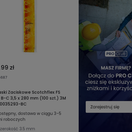
,99 zł
5687
ski Zaciskowe Scotchflex FS
 B-C 3,5 x 280 mm (100 szt.) 3M
0035293-BC
ostępny, dostawa w ciągu 3–5
ni roboczych
zerokość
3.5 mm