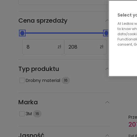
Nas
Select y
Cena sprzedaży
At Ledkia w
to know whi
data/cooki
Functionali
-13%
consent, Go
zł
zł
Typ produktu
Drobny material
16
Marka
3M
16
Prz
20
Jasność
Ref