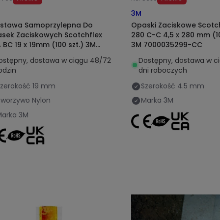
3M
stawa Samoprzylepna Do
Opaski Zaciskowe Scotch
sek Zaciskowych Scotchflex
280 C-C 4,5 x 280 mm (10
 BC 19 x 19mm (100 szt.) 3M
3M 7000035299-CC
0092452-CC
ostępny, dostawa w ciągu 48/72
Dostępny, dostawa w c
odzin
dni roboczych
zerokość
19 mm
Szerokość
4.5 mm
Tworzywo
Nylon
Marka
3M
Marka
3M