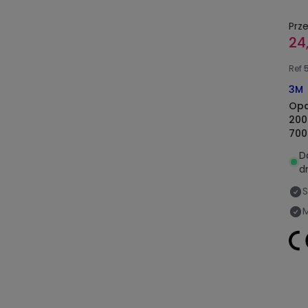
Prz
24,
Ref
3M
Opa
200
700
D
d
S