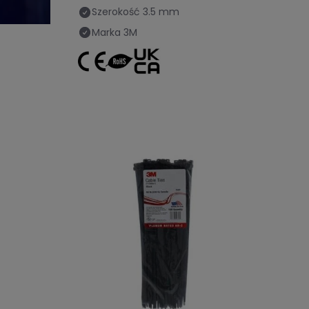
Szerokość
3.5 mm
Marka
3M