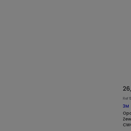
26
Ref
3M
Opa
Zew
CWC
3M 