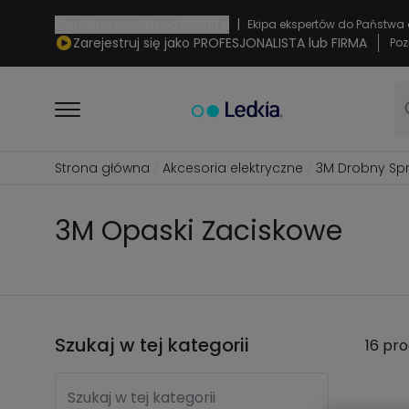
|
Bezpłatna wysyłka od
400,00 zł
Ekipa ekspertów do Państwa 
Zarejestruj się jako PROFESJONALISTA lub FIRMA
Poz
Strona główna
Akcesoria elektryczne
3M Drobny Spr
3M Opaski Zaciskowe
Szukaj w tej kategorii
16 pr
Szukaj w tej kategorii