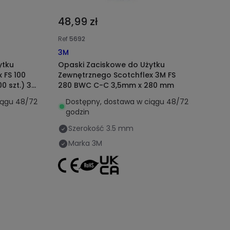
48,99 zł
Ref
5692
3M
ytku
Opaski Zaciskowe do Użytku
 FS 100
Zewnętrznego Scotchflex 3M FS
0 szt.) 3M
280 BWC C-C 3,5mm x 280 mm
iągu 48/72
Dostępny, dostawa w ciągu 48/72
godzin
Szerokość
3.5 mm
Marka
3M