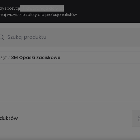
|
dyspozycji
Gwarancja do 5 lat
naj wszystkie zalety dla profesjonalistów
Szukaj produktu
zęt
3M Opaski Zaciskowe
oduktów