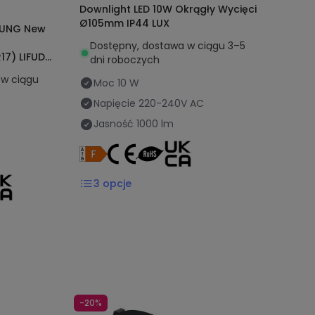
Downlight LED 10W Okrągły Wycięci
Ø105mm IP44 LUX
SUNG New
Dostępny, dostawa w ciągu 3–5
17) LIFUD
dni roboczych
w ciągu
Moc
10 W
Napięcie
220-240V AC
Jasność
1000 lm
3
opcje
-20%