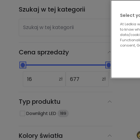
Szukaj w tej kategorii
Pokaż
Select y
At Ledkia w
Szukaj w tej kategorii
to know whi
data/cooki
Nas
Functionali
consent, Go
Cena sprzedaży
zł
zł
Typ produktu
Downlight LED
189
Kolory światła