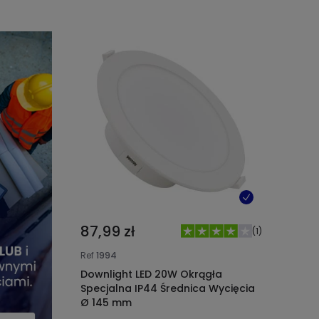
87,99 zł
(
1
)
Ref
1994
Downlight LED 20W Okrągła
Specjalna IP44 Średnica Wycięcia
Ø 145 mm