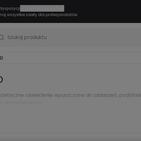
|
dyspozycji
Gwarancja do 5 lat
naj wszystkie zalety dla profesjonalistów
Szukaj produktu
ED
D
estetyczne oświetlenie wpuszczane do zadaszeń, podbite
ki atmosferyczne.