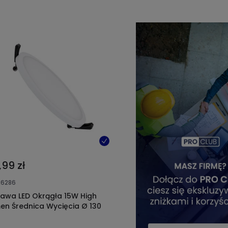
,99 zł
26286
awa LED Okrągła 15W High
en Średnica Wycięcia Ø 130