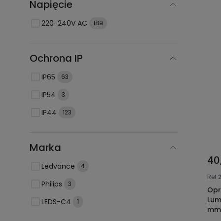
Napięcie
220-240V AC
189
Ochrona IP
IP65
63
IP54
3
IP44
123
Marka
40
Ledvance
4
Ref
Philips
3
Opr
Lum
LEDS-C4
1
mm