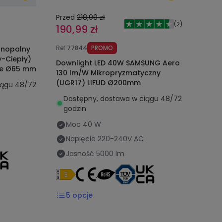
Przed
218,99 zł
(
2
)
190,99 zł
Ref
77844
PROMO
dnopalny
-Ciepły)
Downlight LED 40W SAMSUNG Aero
cie Ø65 mm
130 lm/W Mikropryzmatyczny
(UGR17) LIFUD Ø200mm
iągu 48/72
Dostępny, dostawa w ciągu 48/72
godzin
Moc
40 W
Napięcie
220-240V AC
Jasność
5000 lm
5
opcje