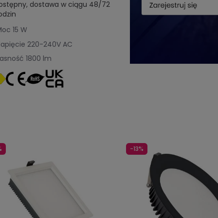
ostępny, dostawa w ciągu 48/72
odzin
Moc
15 W
apięcie
220-240V AC
Jasność
1800 lm
%
-13%