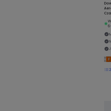
Dow
Aer
Cza
mm
W
6
N