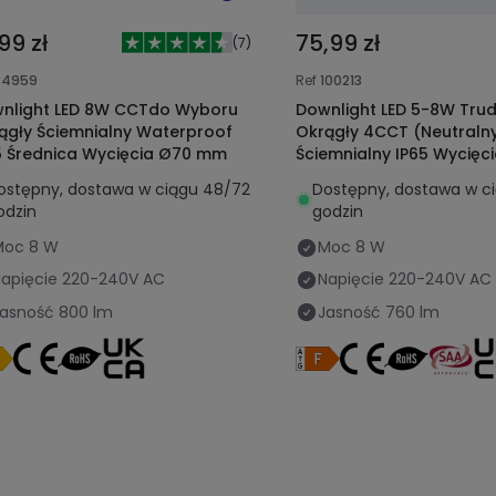
99 zł
75,99 zł
(
7
)
84959
Ref
100213
nlight LED 8W CCTdo Wyboru
Downlight LED 5-8W Tru
ągły Ściemnialny Waterproof
Okrągły 4CCT (Neutralny
5 Średnica Wycięcia Ø70 mm
Ściemnialny IP65 Wycię
ostępny, dostawa w ciągu 48/72
Dostępny, dostawa w c
odzin
godzin
Moc
8 W
Moc
8 W
apięcie
220-240V AC
Napięcie
220-240V AC
Jasność
800 lm
Jasność
760 lm