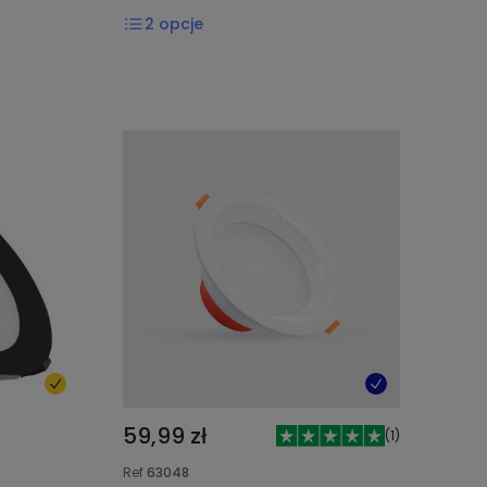
2
opcje
59,99 zł
(
1
)
Ref
63048