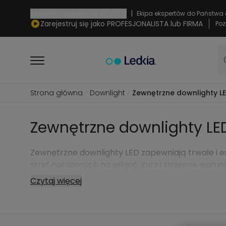
|
Bezpłatna wysyłka od
400,00 zł
Ekipa ekspertów do Państwa 
Zarejestruj się jako PROFESJONALISTA lub FIRMA
Poz
Strona główna
Downlight
Zewnętrzne downlighty L
Zewnętrzne downlighty LE
Zewnętrzne downlighty LED zapewniają trwałe i 
stref narażonych na wilgoć, kurz i zmienne warun
Czytaj więcej