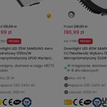
ed
125,99 zł
Przed
218,99 zł
,99 zł
190,99 zł
72517
PROMO
Ref
77857
PROMO
nlight LED 25W SAMSUNG Aero
Downlight LED 40W SAM
dratowy 130lm/W
CCTMożliwość Wyboru 1
ropryzmatyczny LIFUD Wycięcie
Microprizmatyczny (UGR1
x165 mm
Czarny Wycięcie Ø 200
ostępny, dostawa w ciągu 48/72
W magazynie, dostawa 
odzin
6–8 dni roboczych
Moc
25 W
Moc
40 W
apięcie
220-240V AC
Napięcie
220-240V AC
Jasność
3125 lm
Jasność
5000 lm