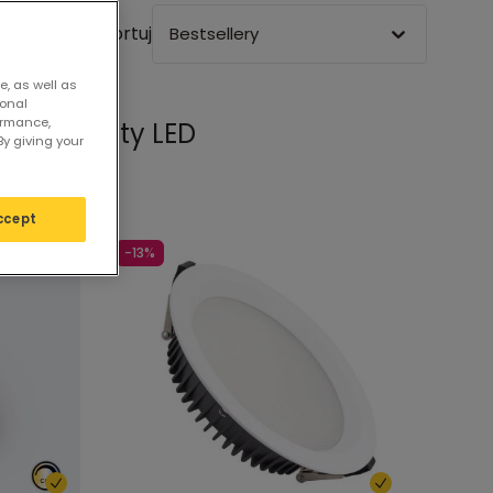
Sortuj
Bestsellery
e, as well as
sonal
ormance,
downlighty LED
By giving your
ccept
-13%