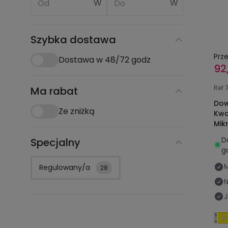
W
W
Szybka dostawa
Prz
Dostawa w 48/72 godz
92
Ref
Ma rabat
Dow
Ze zniżką
Kwa
Mik
165
D
Specjalny
g
Regulowany/a
28
N