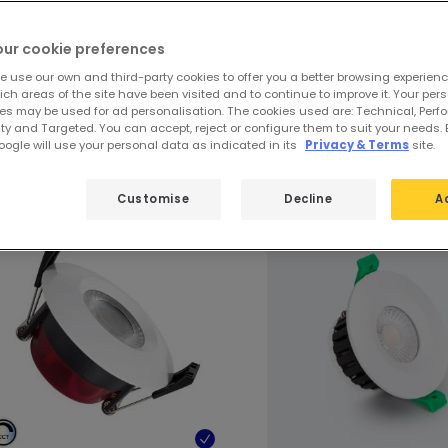
z
74 produktów
31
our cookie preferences
e use our own and third-party cookies to offer you a better browsing experienc
ch areas of the site have been visited and to continue to improve it. Your per
es may be used for ad personalisation. The cookies used are: Technical, Perf
ze wyróżnione produkty z
Zewnętrzne 
ty and Targeted. You can accept, reject or configure them to suit your needs. 
ogle will use your personal data as indicated in its
Privacy & Terms
site.
Customise
Decline
A