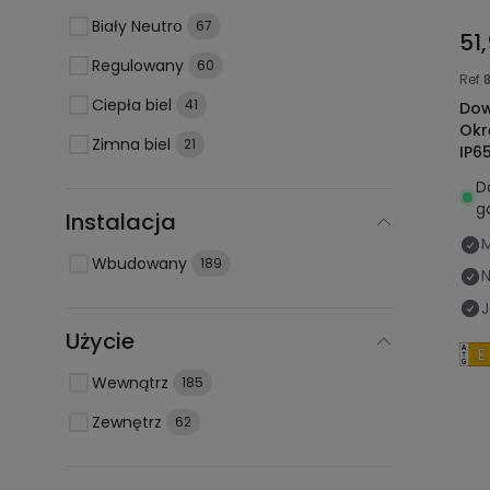
Biały Neutro
67
51,
Regulowany
60
Ref
Ciepła biel
41
Dow
Okr
Zimna biel
21
IP6
D
g
Instalacja
Wbudowany
189
N
Użycie
Wewnątrz
185
Zewnętrz
62