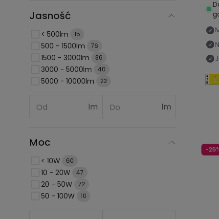
D
Jasność
g
< 500lm
15
N
500 - 1500lm
76
1500 - 3000lm
36
3000 - 5000lm
40
5000 - 10000lm
22
lm
lm
Moc
-26
< 10W
60
10 - 20W
47
20 - 50W
72
50 - 100W
10