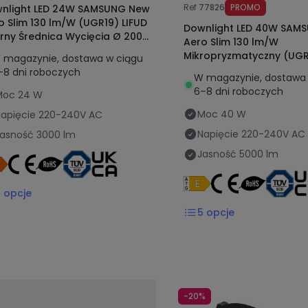
Ref
77826
PROMO
nlight LED 24W SAMSUNG New
o Slim 130 lm/W (UGR19) LIFUD
Downlight LED 40W SAM
rny Średnica Wycięcia Ø 200
Aero Slim 130 lm/W
Mikropryzmatyczny (UGR
 magazynie, dostawa w ciągu
Czarny Ø200mm
–8 dni roboczych
W magazynie, dostawa 
6–8 dni roboczych
Moc
24 W
Moc
40 W
apięcie
220-240V AC
Napięcie
220-240V AC
Jasność
3000 lm
Jasność
5000 lm
2
opcje
5
opcje
-20%