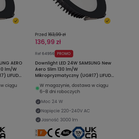
Przed
163,99 zł
136,99 zł
Ref
64956
PROMO
SUNG AERO
Downlight LED 24W SAMSUNG New
30 lm/W
Aero Slim 130 lm/W
7) LIFUD
Mikropryzmatyczny (UGR17) LIFUD
 mm
Czarny Średnica Wycięcia Ø 200
w ciągu
W magazynie, dostawa w ciągu
mm
6–8 dni roboczych
Moc
24 W
Napięcie
220-240V AC
Jasność
3000 lm