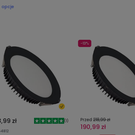
2
opcje
-13%
,99 zł
Przed
218,99 zł
(
1
)
190,99 zł
64812