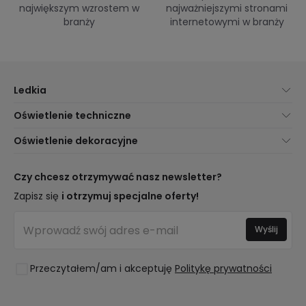
największym wzrostem w
najważniejszymi stronami
branży
internetowymi w branży
Ledkia
O nas
Oświetlenie techniczne
Obsługa Klienta
Nowości oświetleniowe
Oświetlenie dekoracyjne
Metody Dostawy
Marki
Nowości dotyczące lamp
Metody Płatności
Rodzaje Gwintów Żarówek
Trendy
Czy chcesz otrzymywać nasz newsletter?
Jesteś Profesjonalistą?
Kalkulator Oszczędności LED
Najlepsze Marki
Zapisz się
i otrzymuj specjalne oferty!
Najczęściej Zadawane Pytania (FAQ)
Kosztorysy
Nowości Dekoracyjne
Zaloguj się
Oświetlenie dla firm
Wyślij
Pomieszczenia
Wyprzedaż OutLED
Style
Przeczytałem/am i akceptuję
Politykę prywatności
Kolekcje
LoveYouGreen