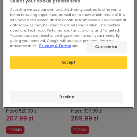
Select your cookie preferences
Wentylator Sufitowy Cichy
Wentylator Sufitowy Cichy
DC z Oświetleniem i
DC z Oświetleniem i
At Ledkia we use our own and third-party cookies to offer you a
better browsing experience, as well as to know which areas of the
Chowanymi Skrzydłami
Chowanymi Skrzydłami
site have been visited and to continue to improve it. Your personal
Kleon
Kleon
Dostępny, dostawa w
Dostępny, dostawa w
data/cookies may be used for ad personalisation. The cookies
ciągu 4–6 dni roboczych
ciągu 4–6 dni roboczych
used are: Technical, Performance, Functionality and Targeted.
You can accept, reject or configure them to suit your needs. By
giving your consent, Google will use your personal data as
indicated in its
Privacy & Terms
site.
Customise
-60%
-23%
Accept
Decline
Przed
520,99 zł
Przed
337,99 zł
207,99 zł
259,99 zł
PROMO
PROMO