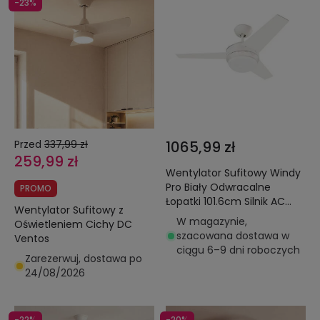
-23%
Przed
337,99 zł
1065,99 zł
259,99 zł
Wentylator Sufitowy Windy
Pro Biały Odwracalne
PROMO
Łopatki 101.6cm Silnik AC
Wentylator Sufitowy z
LEDS-C4 VE-0005-BLA
W magazynie,
Oświetleniem Cichy DC
szacowana dostawa w
Ventos
ciągu 6–9 dni roboczych
Zarezerwuj, dostawa po
24/08/2026
-22%
-20%