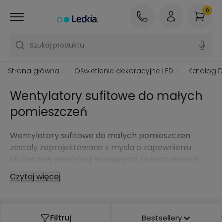
0
Szukaj produktu
Strona główna
Oświetlenie dekoracyjne LED
Katalog 
Wentylatory sufitowe do małych
pomieszczeń
Wentylatory sufitowe do malych pomieszczen
zostaly zaprojektowane z mysla o zapewnieniu
skutecznej wentylacji w ciasnych przestrzeniach,
takich jak male sypialnie, biura, lazienki i kuchnie.
Czytaj więcej
Wentylatory te charakteryzuja sie kompaktowymi
rozmiarami, dzieki czemu idealnie zmieszcza sie w
pomieszczeniach o powierzchni do 10 metrów
Filtruj
Bestsellery
kwadratowych.