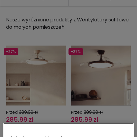
Nasze wyróżnione produkty z
Wentylatory sufitowe
do małych pomieszczeń
-27%
-27%
Przed
389,99 zł
Przed
389,99 zł
285,99 zł
285,99 zł
PROMO
PROMO