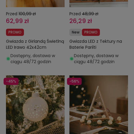
Przed
100,99 zł
Przed
48,99 zł
62,99 zł
26,29 zł
PROMO
New
PROMO
Gwiazda z Girlandą Świetlną
Gwiazda LED z Tektury na
LED Irawo 42x42cm
Baterie Parilti
Dostępny, dostawa w
Dostępny, dostawa w
ciągu 48/72 godzin
ciągu 48/72 godzin
-45%
-56%