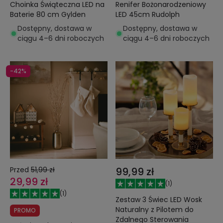
Choinka Świąteczna LED na
Renifer Bożonarodzeniowy
Baterie 80 cm Gylden
LED 45cm Rudolph
Dostępny, dostawa w
Dostępny, dostawa w
ciągu 4–6 dni roboczych
ciągu 4–6 dni roboczych
-42%
Przed
51,99 zł
99,99 zł
29,99 zł
(
1
)
(
1
)
Zestaw 3 Świec LED Wosk
Naturalny z Pilotem do
PROMO
Zdalnego Sterowania