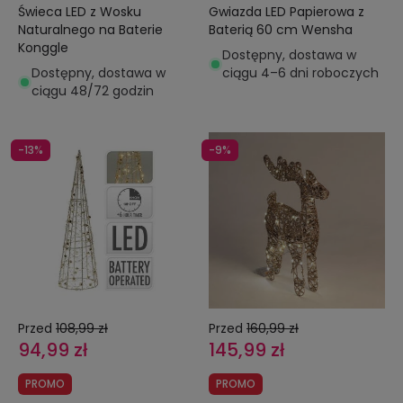
Świeca LED z Wosku
Gwiazda LED Papierowa z
Naturalnego na Baterie
Baterią 60 cm Wensha
Konggle
Dostępny, dostawa w
Dostępny, dostawa w
ciągu 4–6 dni roboczych
ciągu 48/72 godzin
-13%
-9%
Przed
108,99 zł
Przed
160,99 zł
94,99 zł
145,99 zł
PROMO
PROMO