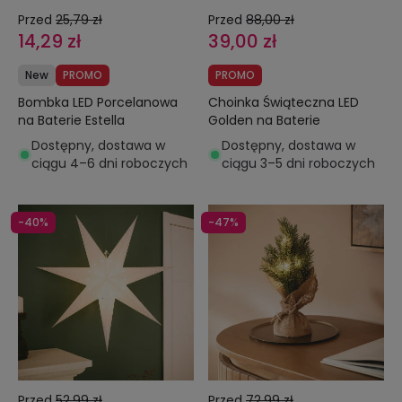
Przed
25,79 zł
Przed
88,00 zł
14,29 zł
39,00 zł
New
PROMO
PROMO
Bombka LED Porcelanowa
Choinka Świąteczna LED
na Baterie Estella
Golden na Baterie
Dostępny, dostawa w
Dostępny, dostawa w
ciągu 4–6 dni roboczych
ciągu 3–5 dni roboczych
-40%
-47%
Przed
52,99 zł
Przed
72,99 zł