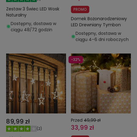
Zestaw 3 Świec LED Wosk
PROMO
Naturalny
Domek Bożonarodzeniowy
Dostępny, dostawa w
LED Drewniany Tymbon
ciągu 48/72 godzin
Dostępny, dostawa w
ciągu 4–6 dni roboczych
-32%
89,99 zł
Przed
49,99 zł
33,99 zł
(
2
)