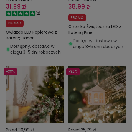
31,99 zł
38,99 zł
(
2
)
PROMO
PROMO
Choinka Świąteczna LED z
Gwiazda LED Papierowa z
Baterią Pine
Baterią Hadar
Dostępny, dostawa w
Dostępny, dostawa w
ciągu 3–5 dni roboczych
ciągu 3–5 dni roboczych
-38%
-32%
Przed
110,99 zł
Przed
25,79 zł