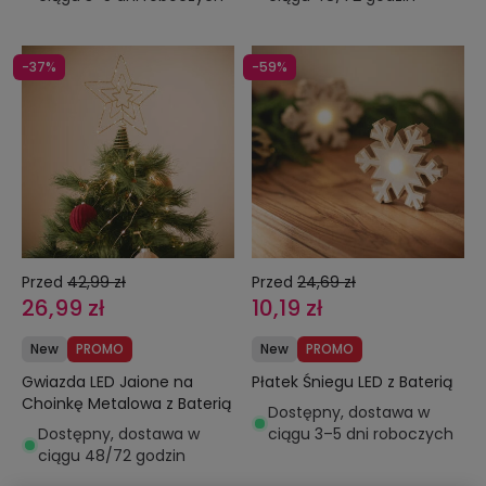
-37%
-59%
Przed
42,99 zł
Przed
24,69 zł
26,99 zł
10,19 zł
New
PROMO
New
PROMO
Gwiazda LED Jaione na
Płatek Śniegu LED z Baterią
Choinkę Metalowa z Baterią
Dostępny, dostawa w
Dostępny, dostawa w
ciągu 3–5 dni roboczych
ciągu 48/72 godzin