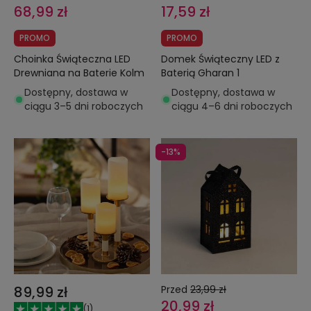
68,99 zł
17,59 zł
PROMO
PROMO
Choinka Świąteczna LED
Domek Świąteczny LED z
Drewniana na Baterie Kolm
Baterią Gharan 1
Dostępny, dostawa w
Dostępny, dostawa w
ciągu 3–5 dni roboczych
ciągu 4–6 dni roboczych
-13%
89,99 zł
Przed
23,99 zł
20,99 zł
(
1
)