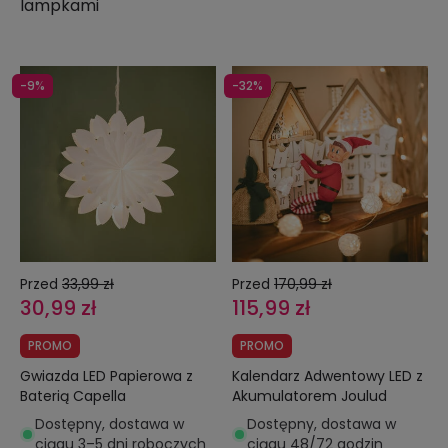
lampkami
-9%
-32%
Przed
33,99 zł
Przed
170,99 zł
30,99 zł
115,99 zł
PROMO
PROMO
Gwiazda LED Papierowa z
Kalendarz Adwentowy LED z
Baterią Capella
Akumulatorem Joulud
Dostępny, dostawa w
Dostępny, dostawa w
ciągu 3–5 dni roboczych
ciągu 48/72 godzin