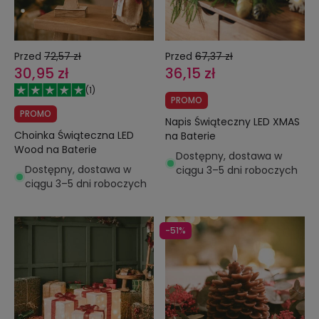
Przed
72,57 zł
Przed
67,37 zł
30,95 zł
36,15 zł
(
1
)
PROMO
PROMO
Napis Świąteczny LED XMAS
Choinka Świąteczna LED
na Baterie
Wood na Baterie
Dostępny, dostawa w
Dostępny, dostawa w
ciągu 3–5 dni roboczych
ciągu 3–5 dni roboczych
-51%