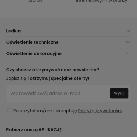
branży
internetowymi w branży
Ledkia
O nas
Oświetlenie techniczne
Obsługa Klienta
Nowości oświetleniowe
Oświetlenie dekoracyjne
Metody Dostawy
Marki
Nowości dotyczące lamp
Metody Płatności
Rodzaje Gwintów Żarówek
Trendy
Czy chcesz otrzymywać nasz newsletter?
Jesteś Profesjonalistą?
Kalkulator Oszczędności LED
Najlepsze Marki
Zapisz się
i otrzymuj specjalne oferty!
Najczęściej Zadawane Pytania (FAQ)
Kosztorysy
Nowości Dekoracyjne
Zaloguj się
Oświetlenie dla firm
Wyślij
Pomieszczenia
Wyprzedaż OutLED
Style
Przeczytałem/am i akceptuję
Politykę prywatności
Kolekcje
LoveYouGreen
Pobierz naszą APLIKACJĘ