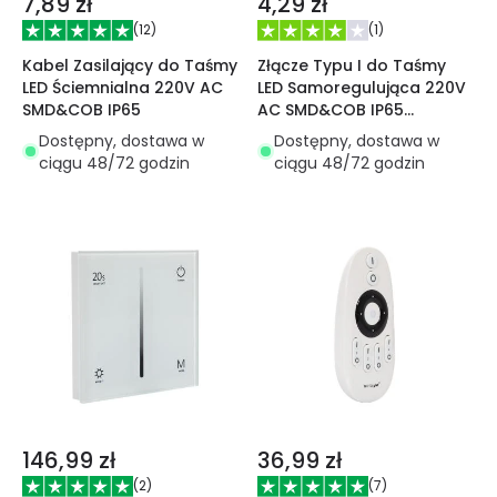
7,89 zł
4,29 zł
(
12
)
(
1
)
Kabel Zasilający do Taśmy
Złącze Typu I do Taśmy
LED Ściemnialna 220V AC
LED Samoregulująca 220V
SMD&COB IP65
AC SMD&COB IP65
Szerokość 12mm
Dostępny, dostawa w
Dostępny, dostawa w
ciągu 48/72 godzin
ciągu 48/72 godzin
146,99 zł
36,99 zł
(
2
)
(
7
)