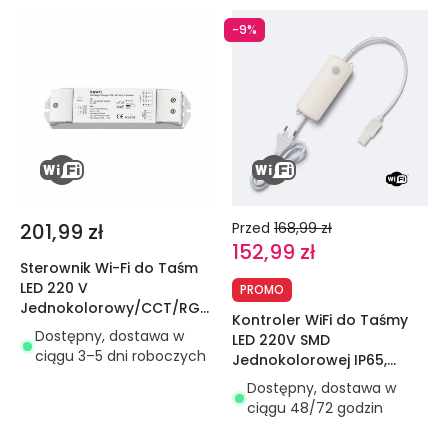
-9%
201,99 zł
Przed
168,99 zł
152,99 zł
Sterownik Wi-Fi do Taśm
LED 220 V
PROMO
Jednokolorowy/CCT/RGB
Kontroler WiFi do Taśmy
model SKYDANCE S3(WT)
Dostępny, dostawa w
LED 220V SMD
kompatybilny z
ciągu 3–5 dni roboczych
Jednokolorowej IP65,
przyciskiem i pilotem RF
Szerokość 12 mm
Dostępny, dostawa w
ciągu 48/72 godzin