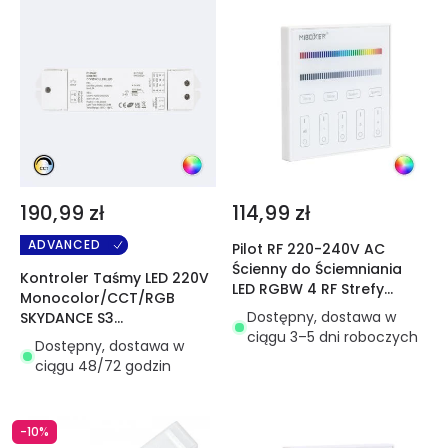
190,99 zł
114,99 zł
ADVANCED
Pilot RF 220-240V AC
Ścienny do Ściemniania
Kontroler Taśmy LED 220V
LED RGBW 4 RF Strefy
Monocolor/CCT/RGB
MiBoxer T3
Dostępny, dostawa w
SKYDANCE S3
ciągu 3–5 dni roboczych
Kompatybilny z con
Dostępny, dostawa w
Przyciskiem i Pilotem RF
ciągu 48/72 godzin
-10%