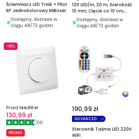
Ściemniacz LED Triak + Pilot
120 LED/m, 20 m, Szerokość
RF Jednokolorowy MiBoxer
10 mm, Cięcie co 10 cm,
IP65
Dostępny, dostawa w
Dostępny, dostawa w
ciągu 48/72 godzin
ciągu 48/72 godzin
-10%
Przed
144,99 zł
190,99 zł
130,99 zł
ADVANCED
(
4
)
Sterownik Taśma LED 220V
PROMO
WiFi