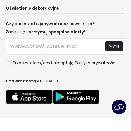
Obsługa Klienta
Nowości oświetleniowe
Oświetlenie dekoracyjne
Metody Dostawy
Marki
Nowości dotyczące lamp
Metody Płatności
Rodzaje Gwintów Żarówek
Trendy
Czy chcesz otrzymywać nasz newsletter?
Jesteś Profesjonalistą?
Kalkulator Oszczędności LED
Najlepsze Marki
Zapisz się
i otrzymuj specjalne oferty!
Najczęściej Zadawane Pytania (FAQ)
Kosztorysy
Nowości Dekoracyjne
Zaloguj się
Oświetlenie dla firm
Wyślij
Pomieszczenia
Wyprzedaż OutLED
Style
Przeczytałem/am i akceptuję
Politykę prywatności
Kolekcje
LoveYouGreen
Pobierz naszą APLIKACJĘ