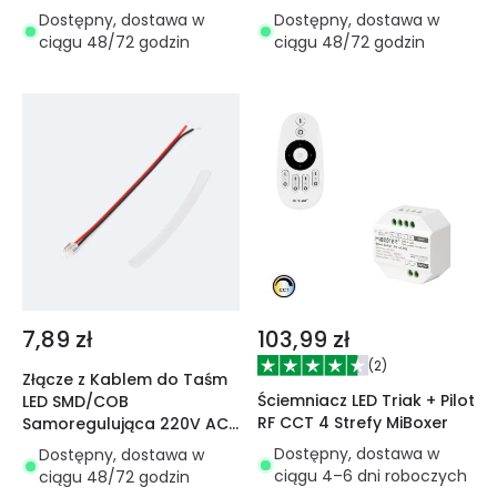
Szerokość 9 mm Cięcie co
szerokości 9–10 mm
Dostępny, dostawa w
Dostępny, dostawa w
10 cm
ciągu 48/72 godzin
ciągu 48/72 godzin
7,89 zł
103,99 zł
(
2
)
Złącze z Kablem do Taśm
Ściemniacz LED Triak + Pilot
LED SMD/COB
RF CCT 4 Strefy MiBoxer
Samoregulująca 220V AC
IP65 Szerokość 6,5 mm
Dostępny, dostawa w
Dostępny, dostawa w
ciągu 4–6 dni roboczych
ciągu 48/72 godzin