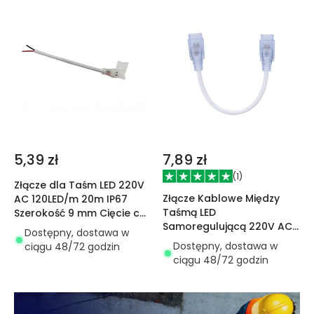
5,39 zł
7,89 zł
(
1
)
Złącze dla Taśm LED 220V
Złącze Kablowe Między
AC 120LED/m 20m IP67
Taśmą LED
Szerokość 9 mm Cięcie co
Samoregulującą 220V AC
10 cm
Dostępny, dostawa w
SMD&COB IP65
Dostępny, dostawa w
ciągu 48/72 godzin
ciągu 48/72 godzin