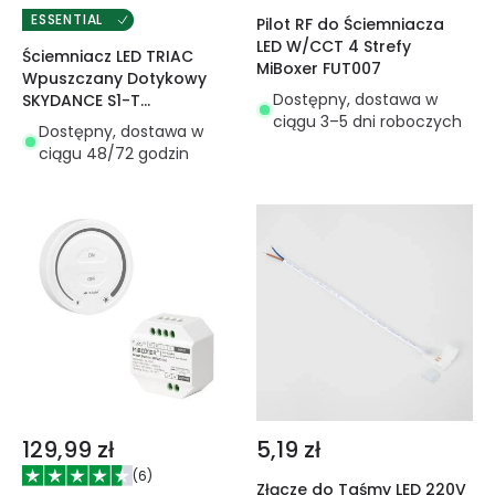
ESSENTIAL
Pilot RF do Ściemniacza
LED W/CCT 4 Strefy
Ściemniacz LED TRIAC
MiBoxer FUT007
Wpuszczany Dotykowy
Dostępny, dostawa w
SKYDANCE S1-T
ciągu 3–5 dni roboczych
Kompatybilny z Pilotem RF
Dostępny, dostawa w
ciągu 48/72 godzin
129,99 zł
5,19 zł
(
6
)
Złącze do Taśmy LED 220V