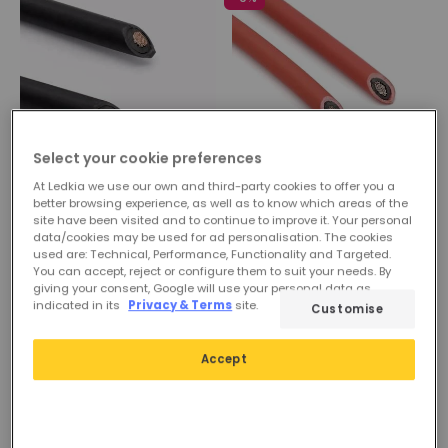
Select your cookie preferences
At Ledkia we use our own and third-party cookies to offer you a
21,61 zł
Przed
16,89 zł
better browsing experience, as well as to know which areas of the
15,29 zł
site have been visited and to continue to improve it. Your personal
Kabel Solarny PV1-F
data/cookies may be used for ad personalisation. The cookies
1x10mm² Czarny
used are: Technical, Performance, Functionality and Targeted.
PROMO
You can accept, reject or configure them to suit your needs. By
Dostępny, dostawa w
Kabel Solarny PV1-F
giving your consent, Google will use your personal data as
ciągu 3–5 dni roboczych
indicated in its
Privacy & Terms
site.
1x10mm² Czerwony
Customise
Dostępny, dostawa w
ciągu 3–5 dni roboczych
Accept