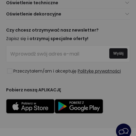
Oświetlenie techniczne
Obsługa Klienta
Nowości oświetleniowe
Oświetlenie dekoracyjne
Metody Dostawy
Marki
Nowości dotyczące lamp
Metody Płatności
Rodzaje Gwintów Żarówek
Trendy
Czy chcesz otrzymywać nasz newsletter?
Jesteś Profesjonalistą?
Kalkulator Oszczędności LED
Najlepsze Marki
Zapisz się
i otrzymuj specjalne oferty!
Najczęściej Zadawane Pytania (FAQ)
Kosztorysy
Nowości Dekoracyjne
Zaloguj się
Oświetlenie dla firm
Wyślij
Pomieszczenia
Wyprzedaż OutLED
Style
Przeczytałem/am i akceptuję
Politykę prywatności
Kolekcje
LoveYouGreen
Pobierz naszą APLIKACJĘ