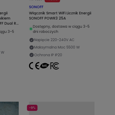
SONOFF
ergii
Włącznik Smart WiFi Licznik Energii
nikiem
SONOFF POWR3 25A
F Dual R3
Dostępny, dostawa w ciągu 3–5
iągu 3–5
dni roboczych
Napięcie
220-240V AC
Maksymalna Moc
5500 W
 W
Ochrona IP
IP20
-9%