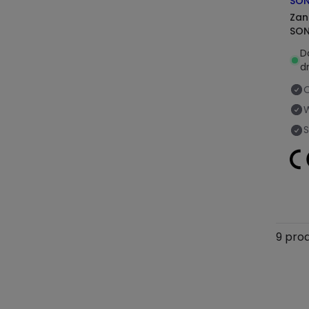
SON
Zan
SON
D
d
O
S
9 pro