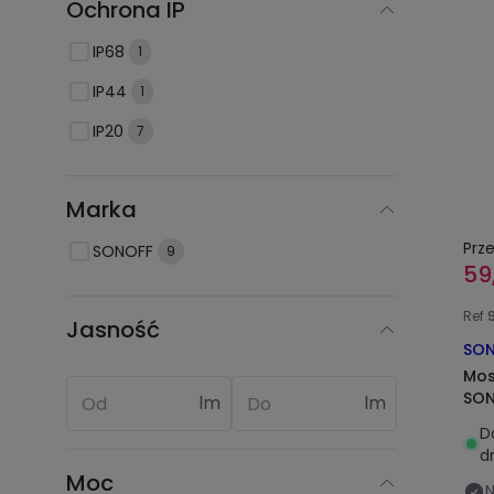
Ochrona IP
IP68
1
IP44
1
IP20
7
Marka
Prz
SONOFF
9
59
Ref
9
Jasność
SON
Mos
SON
lm
lm
D
d
Moc
N