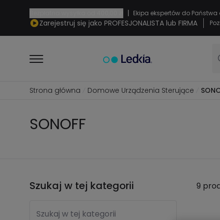
|
Bezpłatna wysyłka od
400,00 zł
Ekipa ekspertów do Państwa 
Zarejestruj się jako PROFESJONALISTA lub FIRMA
Poz
Strona główna
Domowe Urządzenia Sterujące
SONO
SONOFF
Szukaj w tej kategorii
9 pro
Szukaj w tej kategorii