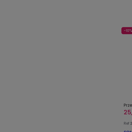
-10
Prz
25
Ref