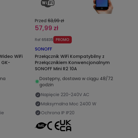
Przed
63,99 zł
57,99 zł
Ref
65835
PROMO
SONOFF
Wideo WiFi
Przełącznik WiFi Kompatybilny z
F GK-
Przełącznikiem Konwencjonalnym
SONOFF Mini R2 10A
ana
Dostępny, dostawa w ciągu 48/72
godzin
Napięcie
220-240V AC
Maksymalna Moc
2400 W
ie
Ochrona IP
IP20