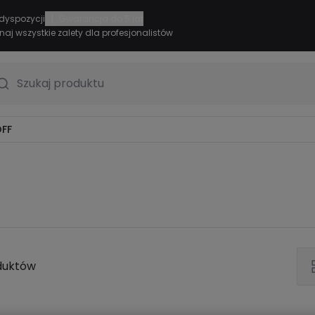
|
dyspozycji
Gwarancja do 5 lat
naj wszystkie zalety dla profesjonalistów
Szukaj produktu
FF
duktów