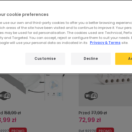
ze wyróżnione produkty z
SONOFF
our cookie preferences
e use our own and third-party cookies to offer you a better browsing experienc
ch areas of the site have been visited and to continue to improve it. Your per
es may be used for ad personalisation. The cookies used are: Technical, Perf
ty and Targeted. You can accept, reject or configure them to suit your needs. 
-6%
ogle will use your personal data as indicated in its
Privacy & Terms
site.
Customise
Decline
A
ed
158,99 zł
Przed
77,99 zł
,99 zł
72,99 zł
92227
PROMO
Ref
92270
PROMO