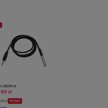
%
ed
28,99 zł
,99 zł
23847
PROMO