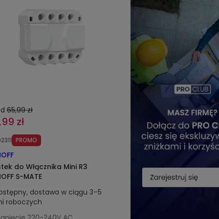
ed
65,99 zł
,99 zł
2311
PROMO
OFF
tek do Włącznika Mini R3
OFF S-MATE
ostępny, dostawa w ciągu 3–5
ni roboczych
apięcie
220-240V AC