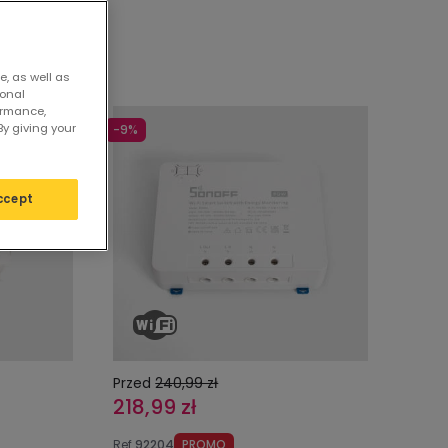
e, as well as
sonal
ormance,
By giving your
-9%
ccept
Przed
240,99 zł
218,99 zł
Ref
92204
PROMO