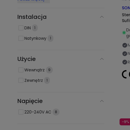
SON
Ste
Instalacja
Suf
DIN
1
D
g
Natynkowy
1
N
Użycie
R
Wewnątrz
9
Zewnętrz
1
Napięcie
220-240V AC
8
-9%