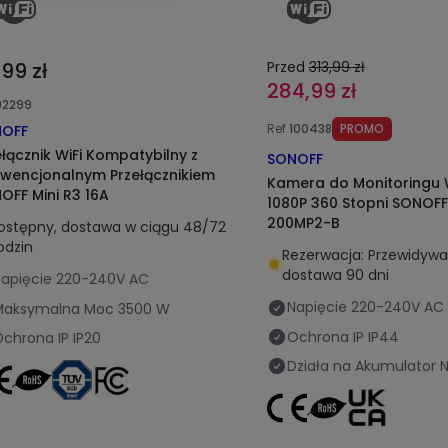
,99 zł
Przed
313,99 zł
284,99 zł
92299
Ref
100438
PROMO
OFF
ełącznik WiFi Kompatybilny z
SONOFF
wencjonalnym Przełącznikiem
Kamera do Monitoringu 
OFF Mini R3 16A
1080P 360 Stopni SONOF
200MP2-B
ostępny, dostawa w ciągu 48/72
odzin
Rezerwacja: Przewidyw
dostawa 90 dni
apięcie
220-240V AC
Napięcie
220-240V AC
Maksymalna Moc
3500 W
Ochrona IP
IP44
chrona IP
IP20
Działa na Akumulator
N