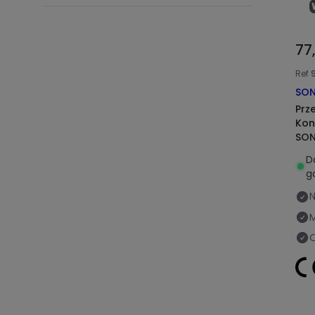
77
Ref
SON
Prz
Kon
SON
D
g
N
O