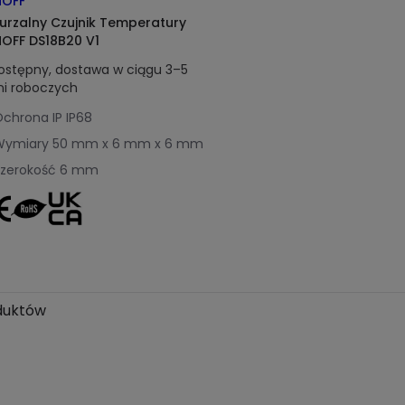
OFF
urzalny Czujnik Temperatury
OFF DS18B20 V1
ostępny, dostawa w ciągu 3–5
ni roboczych
chrona IP
IP68
Wymiary
50 mm x 6 mm x 6 mm
zerokość
6 mm
duktów