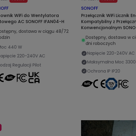
OFF
SONOFF
rownik WiFi do Wentylatora
Przełącznik WiFi Licznik En
itowego AC SONOFF IFAN04-H
Kompatybilny z Przełącz
Konwencjonalnym SONOF
ostępny, dostawa w ciągu 48/72
15A
odzin
Dostępny, dostawa w c
dni roboczych
Moc
440 W
Napięcie
220-240V AC
apięcie
220-240V AC
Maksymalna Moc
3300
odzaj Regulacji
Pilot
Ochrona IP
IP20