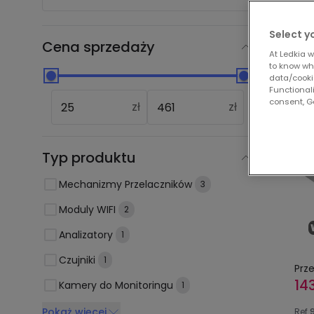
Nas
Select y
Cena sprzedaży
At Ledkia w
to know whi
data/cooki
Functionali
-9%
consent, Go
zł
zł
Typ produktu
Mechanizmy Przelaczników
3
Moduly WIFI
2
Analizatory
1
Czujniki
1
Prz
143
Kamery do Monitoringu
1
Pokaż więcej
Ref