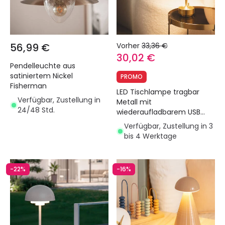
56,99 €
Vorher
33,36 €
30,02 €
Pendelleuchte aus
satiniertem Nickel
PROMO
Fisherman
LED Tischlampe tragbar
Verfügbar, Zustellung in
Metall mit
24/48 Std.
wiederaufladbarem USB
Akku Astrid
Verfügbar, Zustellung in 3
bis 4 Werktage
-22%
-16%