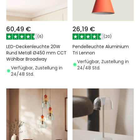
60,49 €
26,19 €
(
6
)
(
20
)
LED-Deckenleuchte 20W
Pendelleuchte Aluminium
Rund Metall Ø450 mm CCT
Tri Lennon
Wählbar Broadway
Verfügbar, Zustellung in
Verfügbar, Zustellung in
24/48 Std.
24/48 Std.