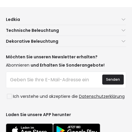
Ledkia
Über uns
Technische Beleuchtung
Kundenservice
Neuheiten Beleuchtung
Dekorative Beleuchtung
Versandmethoden
Marken
Neuheiten Lampen
Zahlungsmethoden
Arten von Lampensockeln
Trends
Möchten Sie unseren Newsletter erhalten?
Sind Sie ein Profi?
LED-Einsparrechner
Premium-Dekor-Marken
Abonnieren
und Erhalten Sie Sonderangebote!
Ethikkonzept
Kostenvoranschläge
Neue Dekorationen
Häufig gestellte Fragen (FAQ)
Beleuchtung für Unternehmen
Senden
Räume
Anmelden
Ausverkauf OutLED
Stile
Ich verstehe und akzeptiere die
Datenschutzerklärung
Kollektionen
LoveYouGreen
Laden Sie unsere APP herunter