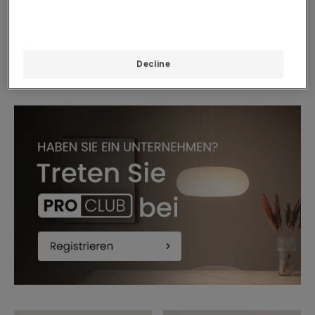
Tischlampe Geflochtenes
Wandleuchte Außen aus
Papier Kala Lilium
Verzinktem Stahl Stage mit
PIR Sensor
Verfügbar, Zustellung in
24/48 Std.
Verfügbar, Zustellung in
Decline
24/48 Std.