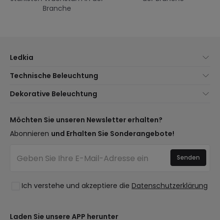
Branche
Ledkia
Über uns
Technische Beleuchtung
Kundenservice
Neuheiten Beleuchtung
Dekorative Beleuchtung
Versandmethoden
Marken
Neuheiten Lampen
Zahlungsmethoden
Arten von Lampensockeln
Trends
Möchten Sie unseren Newsletter erhalten?
Sind Sie ein Profi?
LED-Einsparrechner
Premium-Dekor-Marken
Abonnieren
und Erhalten Sie Sonderangebote!
Ethikkonzept
Kostenvoranschläge
Neue Dekorationen
Häufig gestellte Fragen (FAQ)
Beleuchtung für Unternehmen
Senden
Räume
Anmelden
Ausverkauf OutLED
Stile
Ich verstehe und akzeptiere die
Datenschutzerklärung
Kollektionen
LoveYouGreen
Laden Sie unsere APP herunter