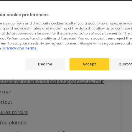
our cookie preferences
we use our own and third party cookies to offer you a good browsing experienc
ing and make estimates and modelling of the data that allow us to continue 
" de l'espace dans une petite salle de bains ?
nal data/cookies can be used for the personalization of advertisements. The
ical, Performance, Functionality and Targeted. You can accept them, reject th
ion et d'éclairage pour les petites salles de
hem to suit your needs. By giving your consent, Google will use your personal
in
Privacy and Terms.
ands carreaux
Decline
Accept
Custo
ur ajouter de l'espace
cessoires de salle de bains suspendus au mur
e mur
artout
s les miroirs
u'au plafond