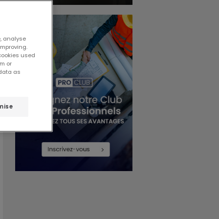
e, analyse
improving.
 cookies used
em or
 data as
mise