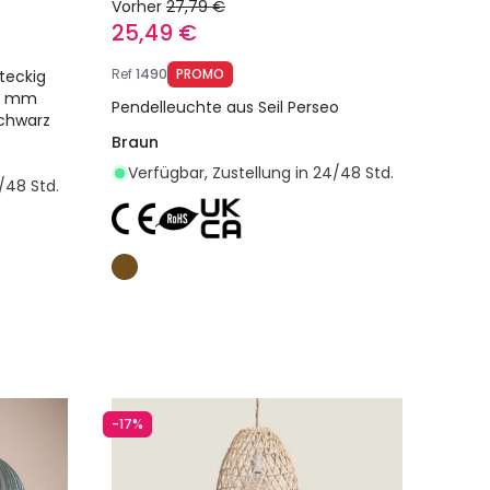
Vorher
27,79 €
25,49 €
Ref
1490
PROMO
teckig
0 mm
Pendelleuchte aus Seil Perseo
Schwarz
Braun
Verfügbar, Zustellung in 24/48 Std.
/48 Std.
egen
In den Warenkorb legen
-17%