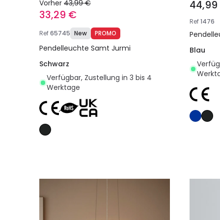
Vorher
43,99 €
44,99
33,29 €
Ref
1476
Ref
65745
New
PROMO
Pendelle
Pendelleuchte Samt Jurmi
Blau
Schwarz
Verfügb
Werkt
Verfügbar, Zustellung in 3 bis 4
Werktage
In den Warenkorb legen