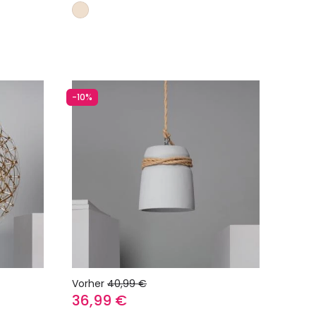
egen
In den Warenkorb legen
-10%
Vorher
40,99 €
36,99 €