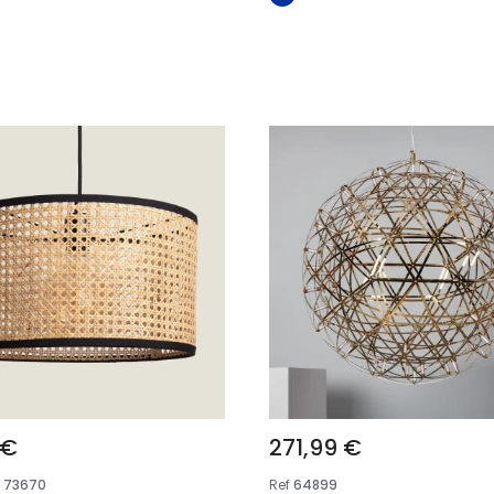
In den Warenkorb legen
In den Warenkorb l
 €
271,99 €
73670
Ref
64899