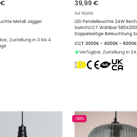
 €
39,99 €
Ref
115256
uchte Metall Jagger
LED Pendelleuchte 24W Rech
SwitchCCT Wählbar 580X20
Doppelseitige Beleuchtung 
ar, Zustellung in 3 bis 4
CCT 3000K - 4000K - 6000K
age
Verfügbar, Zustellung in 24
In den Warenkorb legen
In den Warenkorb l
-33%