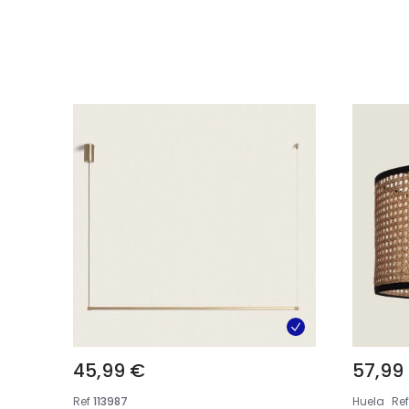
45,99 €
57,99
Ref
113987
Huela
Ref