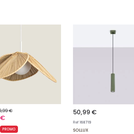
9,99 €
50,99 €
 €
Ref
168719
PROMO
SOLLUX