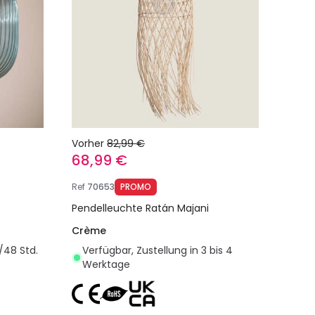
Vorher
82,99 €
68,99 €
Ref
70653
PROMO
Pendelleuchte Ratán Majani
Crème
/48 Std.
Verfügbar, Zustellung in 3 bis 4
Werktage