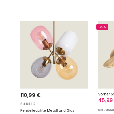
-23%
110,99 €
Vorher
5
45,99
Ref
64412
Ref
70550
Pendelleuchte Metall und Glas