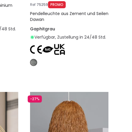
Ref
75259
PROMO
minium
Pendelleuchte aus Zement und Seilen
Dawan
/48 Std.
Gaphitgrau
Verfügbar, Zustellung in 24/48 Std.
egen
In den Warenkorb legen
-27%