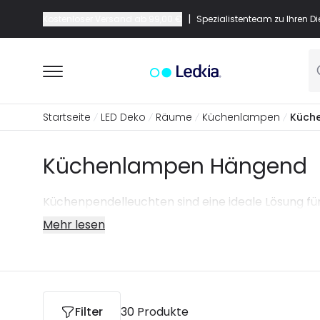
|
Kostenloser Versand ab
99,00 €
Spezialistenteam zu Ihren D
Startseite
LED Deko
Räume
Küchenlampen
Küch
Küchenlampen Hängend
Küchenpendelleuchten sind eine ideale Lösung für
Mehr lesen
Filter
30 Produkte