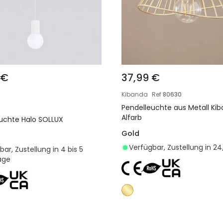
 €
37,99 €
Kibanda
Ref
80630
Pendelleuchte aus Metall Ki
Alfarb
uchte Halo SOLLUX
Gold
Verfügbar, Zustellung in 24
ar, Zustellung in 4 bis 5
age
In den Warenkorb legen
In den Warenkorb l