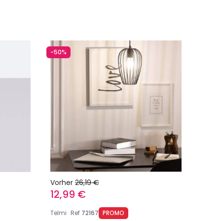
-50%
Vorher
26,19 €
12,99 €
Telmi
Ref
72167
PROMO