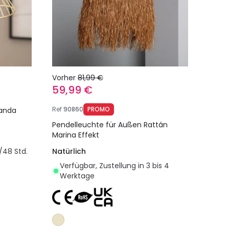
Vorher
81,99 €
59,99 €
Ref
90860
PROMO
banda
Pendelleuchte für Außen Rattán
Marina Effekt
/48 Std.
Natürlich
Verfügbar, Zustellung in 3 bis 4
Werktage
egen
In den Warenkorb legen