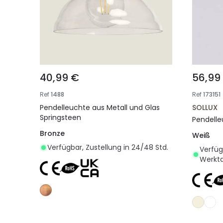
40,99 €
56,99
Ref
1488
Ref
173151
Pendelleuchte aus Metall und Glas
SOLLUX
Springsteen
Pendelle
Bronze
Weiß
Verfügbar, Zustellung in 24/48 Std.
Verfügb
Werkt
In den Warenkorb legen