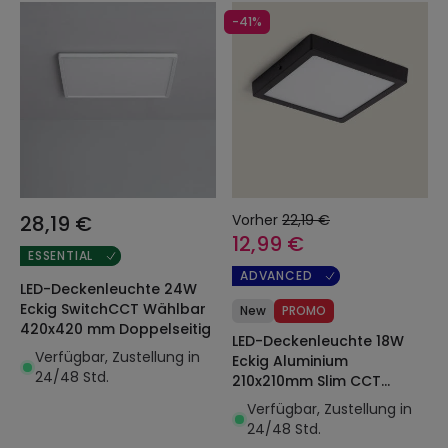
-41%
28,19 €
Vorher
22,19 €
12,99 €
ESSENTIAL
ADVANCED
LED-Deckenleuchte 24W
Eckig SwitchCCT Wählbar
New
PROMO
420x420 mm Doppelseitig
LED-Deckenleuchte 18W
Verfügbar, Zustellung in
Eckig Aluminium
24/48 Std.
210x210mm Slim CCT
Wählbar Galán
Verfügbar, Zustellung in
SwitchDimm
24/48 Std.