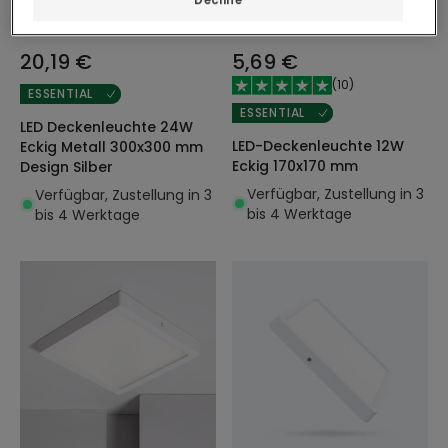
20,19 €
5,69 €
(
10
)
ESSENTIAL
ESSENTIAL
LED Deckenleuchte 24W
LED-Deckenleuchte 12W
Eckig Metall 300x300 mm
Eckig 170x170 mm
Design Silber
Verfügbar, Zustellung in 3
Verfügbar, Zustellung in 3
bis 4 Werktage
bis 4 Werktage