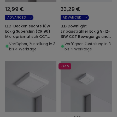
12,99 €
33,29 €
ADVANCED
ADVANCED
LED-Deckenleuchte 18W
LED Downlight
Eckig Superslim (CRI90)
Einbaustrahler Eckig 9-12-
Microprismatisch CCT
18W CCT Bewegungs und
Wählbar (UGR17) 205x205
Dämmerungssensor
Verfügbar, Zustellung in 3
Verfügbar, Zustellung in 3
mm
Ausschnitt 55-200 mm
bis 4 Werktage
bis 4 Werktage
-24%