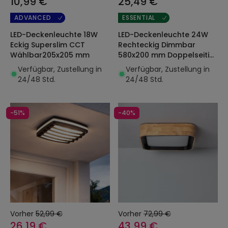
10,99 €
25,49 €
ADVANCED
ESSENTIAL
LED-Deckenleuchte 18W
LED-Deckenleuchte 24W
Eckig Superslim CCT
Rechteckig Dimmbar
Wählbar205x205 mm
580x200 mm Doppelseitig
SwitchDimm
Verfügbar, Zustellung in
Verfügbar, Zustellung in
24/48 Std.
24/48 Std.
-51%
-40%
Vorher
52,99 €
Vorher
72,99 €
26,19 €
43,99 €