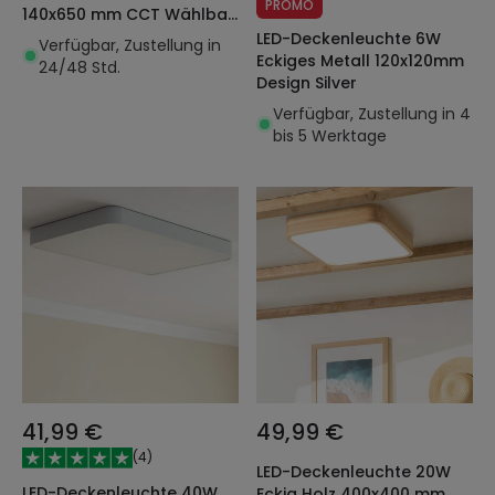
PROMO
140x650 mm CCT Wählbar
Dari Lang
LED-Deckenleuchte 6W
Verfügbar, Zustellung in
Eckiges Metall 120x120mm
24/48 Std.
Design Silver
Verfügbar, Zustellung in 4
bis 5 Werktage
41,99 €
49,99 €
(
4
)
LED-Deckenleuchte 20W
LED-Deckenleuchte 40W
Eckig Holz 400x400 mm