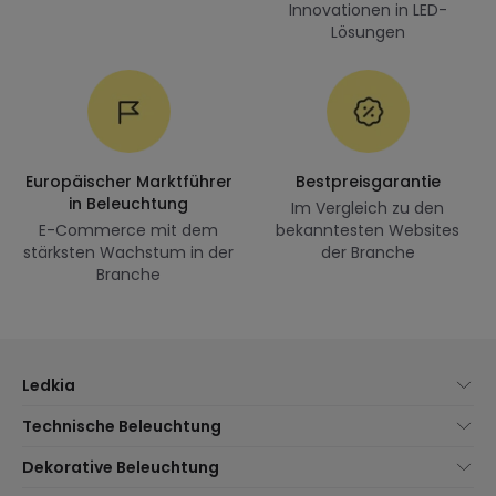
Innovationen in LED-
Lösungen
Europäischer Marktführer
Bestpreisgarantie
in Beleuchtung
Im Vergleich zu den
E-Commerce mit dem
bekanntesten Websites
stärksten Wachstum in der
der Branche
Branche
Ledkia
Über uns
Technische Beleuchtung
Kundenservice
Neuheiten Beleuchtung
Dekorative Beleuchtung
Versandmethoden
Marken
Neuheiten Lampen