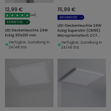
12,99 €
15,99 €
(
44
)
ADVANCED
ESSENTIAL
LED-Deckenleuchte 24W
LED Deckenleuchte 24W
Eckig Superslim (CRI90)
Eckig 301x301 mm
Microprismatisch CCT
Wählbar (UGR17) 280x280
Verfügbar, Zustellung in
Verfügbar, Zustellung in
mm
24/48 Std.
24/48 Std.