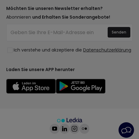
Zahlungsmethoden
Arten von Lampensockeln
Trends
Möchten Sie unseren Newsletter erhalten?
Sind Sie ein Profi?
LED-Einsparrechner
Premium-Dekor-Marken
Abonnieren
und Erhalten Sie Sonderangebote!
Ethikkonzept
Kostenvoranschläge
Neue Dekorationen
Häufig gestellte Fragen (FAQ)
Beleuchtung für Unternehmen
Senden
Räume
Anmelden
Ausverkauf OutLED
Stile
Ich verstehe und akzeptiere die
Datenschutzerklärung
Kollektionen
LoveYouGreen
Laden Sie unsere APP herunter