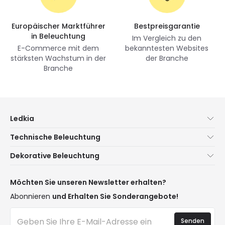
Europäischer Marktführer
Bestpreisgarantie
in Beleuchtung
Im Vergleich zu den
E-Commerce mit dem
bekanntesten Websites
stärksten Wachstum in der
der Branche
Branche
Ledkia
Über uns
Technische Beleuchtung
Kundenservice
Neuheiten Beleuchtung
Dekorative Beleuchtung
Versandmethoden
Marken
Neuheiten Lampen
Zahlungsmethoden
Arten von Lampensockeln
Trends
Möchten Sie unseren Newsletter erhalten?
Sind Sie ein Profi?
LED-Einsparrechner
Premium-Dekor-Marken
Abonnieren
und Erhalten Sie Sonderangebote!
Ethikkonzept
Kostenvoranschläge
Neue Dekorationen
Häufig gestellte Fragen (FAQ)
Beleuchtung für Unternehmen
Senden
Räume