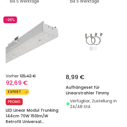
bis 5 Werktage
bis 5 Werktage
-26%
Vorher
125,42 €
8,99 €
92,69 €
Aufhängeset für
EXPERT
Linearstrahler Timmy
Verfügbar, Zustellung in
PROMO
24/48 Std.
LED Linear Modul Trunking
144cm 70W 150lm/W
Retrofit Universal