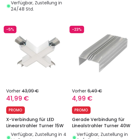
Pull&Push System
Verfügbar, Zustellung in
Dimmbar 1-10V
24/48 Std.
-5%
-23%
Vorher
43,99 €
Vorher
6,49 €
41,99 €
4,99 €
PROMO
PROMO
X-Verbindung für LED
Gerade Verbindung für
Linearstrahler Turner 15W
Linealstrahler Turner 40W
Verfügbar, Zustellung in 4
Verfügbar, Zustellung in