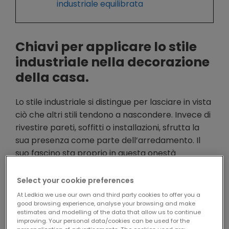
industriale equilibrata
Chiavi per applicare lo stile
industriale nella decorazione
della casa.
Lo stile industriale si distingue per lasciare in vista
ciò che altri stili tendono a nascondere. Invece di
rivestire pareti, soffitti o installazioni, sfrutta la
sua presenza come parte dell’arredamento. Il
suo fascino sta proprio in questa onestà
materiale. Non cerca superfici perfette o finiture
troppo lucide, ma texture di carattere.
Select your cookie preferences
At Ledkia we use our own and third party cookies to offer you a
UTILIZZO DI MATERIALI DA
good browsing experience, analyse your browsing and make
estimates and modelling of the data that allow us to continue
COSTRUZIONE COME MATTONI, TRAVI
improving. Your personal data/cookies can be used for the