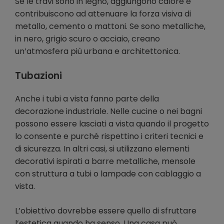
Se le travi sono in legno, aggiungono calore e
contribuiscono ad attenuare la forza visiva di
metallo, cemento o mattoni. Se sono metalliche,
in nero, grigio scuro o acciaio, creano
un’atmosfera più urbana e architettonica.
Tubazioni
Anche i tubi a vista fanno parte della
decorazione industriale. Nelle cucine o nei bagni
possono essere lasciati a vista quando il progetto
lo consente e purché rispettino i criteri tecnici e
di sicurezza. In altri casi, si utilizzano elementi
decorativi ispirati a barre metalliche, mensole
con struttura a tubi o lampade con cablaggio a
vista.
L’obiettivo dovrebbe essere quello di sfruttare
l’estetica quando ha senso. Una casa può