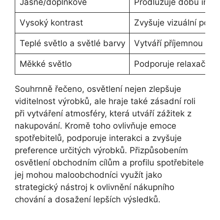
Jasné/doplňkové
Prodlužuje dobu inter
Vysoký kontrast
Zvyšuje vizuální pozo
Teplé světlo a světlé barvy
Vytváří příjemnou atm
Měkké světlo
Podporuje relaxační a
Souhrnně řečeno, osvětlení nejen zlepšuje
viditelnost výrobků, ale hraje také zásadní roli
při vytváření atmosféry, která utváří zážitek z
nakupování. Kromě toho ovlivňuje emoce
spotřebitelů, podporuje interakci a zvyšuje
preference určitých výrobků. Přizpůsobením
osvětlení obchodním cílům a profilu spotřebitele
jej mohou maloobchodníci využít jako
strategický nástroj k ovlivnění nákupního
chování a dosažení lepších výsledků.