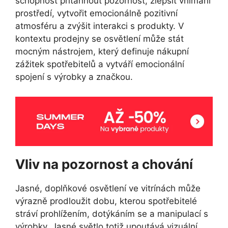
schopnost přitáhnout pozornost, zlepšit vnímání
prostředí, vytvořit emocionálně pozitivní
atmosféru a zvýšit interakci s produkty. V
kontextu prodejny se osvětlení může stát
mocným nástrojem, který definuje nákupní
zážitek spotřebitelů a vytváří emocionální
spojení s výrobky a značkou.
Vliv na pozornost a chování
Jasné, doplňkové osvětlení ve vitrínách může
výrazně prodloužit dobu, kterou spotřebitelé
stráví prohlížením, dotýkáním se a manipulací s
výrobky. Jasné světlo totiž upoutává vizuální