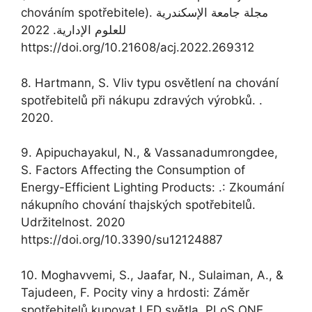
chováním spotřebitele). مجلة جامعة الإسکندریة
للعلوم الإداریة. 2022
https://doi.org/10.21608/acj.2022.269312
8. Hartmann, S. Vliv typu osvětlení na chování
spotřebitelů při nákupu zdravých výrobků. .
2020.
9. Apipuchayakul, N., & Vassanadumrongdee,
S. Factors Affecting the Consumption of
Energy-Efficient Lighting Products: .: Zkoumání
nákupního chování thajských spotřebitelů.
Udržitelnost. 2020
https://doi.org/10.3390/su12124887
10. Moghavvemi, S., Jaafar, N., Sulaiman, A., &
Tajudeen, F. Pocity viny a hrdosti: Záměr
spotřebitelů kupovat LED světla. PLoS ONE.