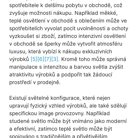
spotřebitele k delšímu pobytu v obchodě, což
zvyšuje možnosti nákupu. Například měkké,
teplé osvětlení v obchodě s oblečením může ve
spotřebitelích vyvolat pocit uvolněnosti a ochoty
vyzkoušet si zboží, zatímco intenzivní osvětlení
v obchodě se šperky může vytvořit atmosféru
luxusu, která vybízí k nákupu exkluzivních
výrobků
[5]
[6][
7][
3].
Kromě toho může správná
manipulace s intenzitou a barvou světla zvýšit
atraktivitu výrobků a podpořit tak žádoucí
prostředí v prodejně.
Existují světelné konfigurace, které nejen
upravují fyzický vzhled výrobků, ale také sdělují
specifickou image provozovny. Například
studené světlo může být vnímáno jako moderní
a efektivní, zatímco teplé světlo může být
spojováno s tradičnějším a přívětivějším