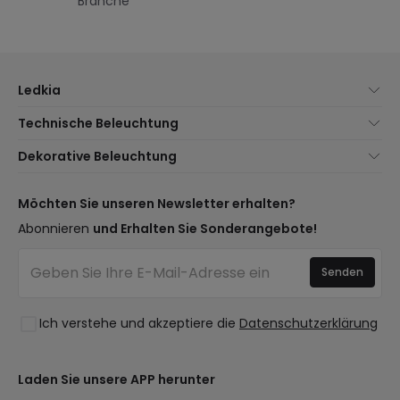
Branche
Ledkia
Über uns
Technische Beleuchtung
Kundenservice
Neuheiten Beleuchtung
Dekorative Beleuchtung
Versandmethoden
Marken
Neuheiten Lampen
Zahlungsmethoden
Arten von Lampensockeln
Trends
Möchten Sie unseren Newsletter erhalten?
Sind Sie ein Profi?
LED-Einsparrechner
Premium-Dekor-Marken
Abonnieren
und Erhalten Sie Sonderangebote!
Ethikkonzept
Kostenvoranschläge
Neue Dekorationen
Häufig gestellte Fragen (FAQ)
Beleuchtung für Unternehmen
Senden
Räume
Anmelden
Ausverkauf OutLED
Stile
Ich verstehe und akzeptiere die
Datenschutzerklärung
Kollektionen
LoveYouGreen
Laden Sie unsere APP herunter