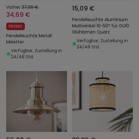
Vorher
37,99 €
15,09 €
34,69 €
Pendelleuchte Aluminium
Multiwinkel 10-50º für GU10
PROMO
Glühbirnen Quarz
Pendelleuchte Metall
Verfügbar, Zustellung in
Meistter
24/48 Std.
Verfügbar, Zustellung in
24/48 Std.