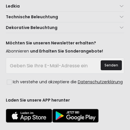
Ledkia
Über uns
Technische Beleuchtung
Kundenservice
Neuheiten Beleuchtung
Dekorative Beleuchtung
Versandmethoden
Marken
Neuheiten Lampen
Zahlungsmethoden
Arten von Lampensockeln
Trends
Möchten Sie unseren Newsletter erhalten?
Sind Sie ein Profi?
LED-Einsparrechner
Premium-Dekor-Marken
Abonnieren
und Erhalten Sie Sonderangebote!
Ethikkonzept
Kostenvoranschläge
Neue Dekorationen
Häufig gestellte Fragen (FAQ)
Beleuchtung für Unternehmen
Senden
Räume
Anmelden
Ausverkauf OutLED
Stile
Ich verstehe und akzeptiere die
Datenschutzerklärung
Kollektionen
LoveYouGreen
Laden Sie unsere APP herunter