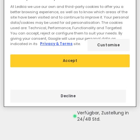
At Ledkia we use our own and third-party cookies to offer you a
better browsing experience, as well as to know which areas of the
site have been visited and to continue to improve it. Your personal
data/cookies may be used for ad personalisation. The cookies
used are: Technical, Performance, Functionality and Targeted.
You can accept, reject or configure them to suit your needs. By
giving your consent, Google will use your personal data as
indicated in its
Privacy & Terms
site.
Customise
8,99 €
Vorher
3,29 €
1,91 €
Accept
ESSENTIAL
ESSENTIAL
3er Pack LED Downlight
Einbaustrahler GU10 6W
PROMO
Schnitt Ø 75-85 mm
LED Einbaustrahler flach
Verfügbar, Zustellung in
Decline
3W Rund Ausschnitt Ø 70
24/48 Std.
mm 2er Pack
Verfügbar, Zustellung in
24/48 Std.