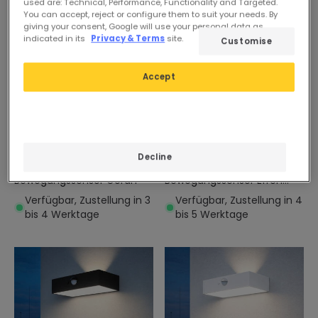
used are: Technical, Performance, Functionality and Targeted.
You can accept, reject or configure them to suit your needs. By
giving your consent, Google will use your personal data as
indicated in its
Privacy & Terms
site.
Customise
Accept
Vorher
51,99 €
Vorher
48,99 €
25,19 €
22,19 €
Solar
PROMO
Solar
PROMO
LED Wandleuchte Außen
LED Wandleuchte Außen
Decline
Solar 2W Aluminium mit
Solar 1.5W Aluminium mit
Bewegungssensor Goran
Bewegungssensor Efren
Square
Verfügbar, Zustellung in 3
Verfügbar, Zustellung in 4
bis 4 Werktage
bis 5 Werktage