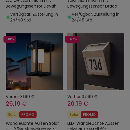
LED 2W Aluminium mit
Solar Aluminium mit
Bewegungssensor Devah
Bewegungssensor Draco
Verfügbar, Zustellung in
Verfügbar, Zustellung in
24/48 Std.
24/48 Std.
-18%
-47%
Vorher
31,99 €
Vorher
37,99 €
26,19 €
20,19 €
Solar
PROMO
Solar
PROMO
Wandleuchte Außen Solar
LED-Wandleuchte Aussen
LED 2,5W Aluminium mit
Solar aus Metall für