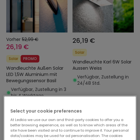
Vorher
52,99 €
26,19 €
26,19 €
Solar
Solar
PROMO
Wandleuchte Karl 6W Solar
Wandleuchte Außen Solar
Aussen Weiss
LED 1,5W Aluminium mit
Verfügbar, Zustellung in
Bewegungssensor Basil
24/48 Std.
Verfügbar, Zustellung in 3
bis 4 Werktage
Select your cookie preferences
-52%
-55%
At Ledkia we use our own and third-party cookies to offer you a
better browsing experience, as well as to know which areas of the
site have been visited and to continue to improve it. Your personal
data/cookies may be used for ad personalisation. The cookies