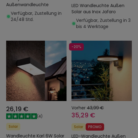
Außenwandleuchte
LED Wandleuchte Außen
Solar aus Inox Jafaro
Verfügbar, Zustellung in
24/48 Std.
Verfügbar, Zustellung in 3
bis 4 Werktage
-20%
26,19 €
Vorher
43,99 €
35,29 €
(
4
)
Solar
Solar
PROMO
Wandleuchte Karl 6W Solar
LED-Wandleuchte Außen