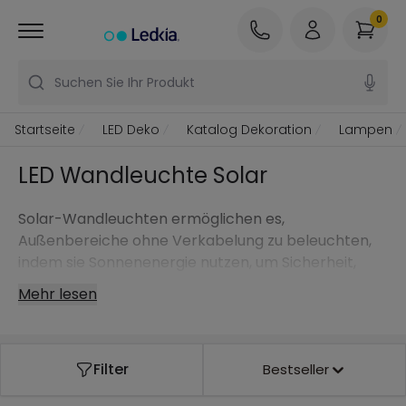
0
Suchen Sie Ihr Produkt
Startseite
LED Deko
Katalog Dekoration
Lampen
LED Wandleuchte Solar
Solar-Wandleuchten ermöglichen es,
Außenbereiche ohne Verkabelung zu beleuchten,
indem sie Sonnenenergie nutzen, um Sicherheit,
Orientierung und Atmosphäre an Fassaden, in
Mehr lesen
Gärten, Innenhöfen und Eingangsbereichen zu
schaffen.
Filter
Bestseller