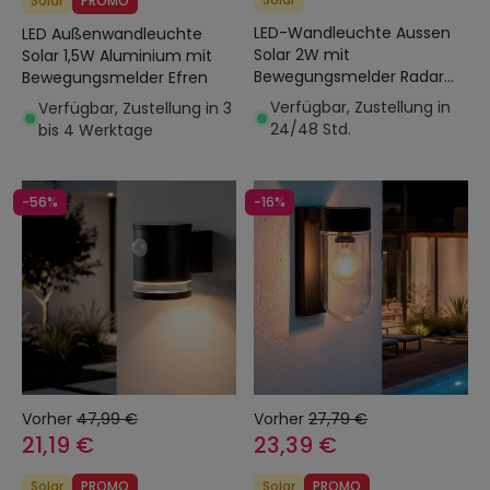
Solar
PROMO
LED-Wandleuchte Aussen
LED Außenwandleuchte
Solar 2W mit
Solar 1,5W Aluminium mit
Bewegungsmelder Radar
Bewegungsmelder Efren
Eros
Verfügbar, Zustellung in
Verfügbar, Zustellung in 3
24/48 Std.
bis 4 Werktage
-56%
-16%
Vorher
47,99 €
Vorher
27,79 €
21,19 €
23,39 €
Solar
PROMO
Solar
PROMO