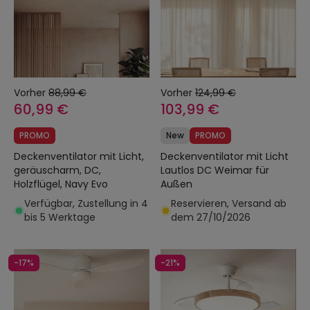
Vorher
88,99 €
Vorher
124,99 €
60,99 €
103,99 €
PROMO
New
PROMO
Deckenventilator mit Licht,
Deckenventilator mit Licht
geräuscharm, DC,
Lautlos DC Weimar für
Holzflügel, Navy Evo
Außen
Verfügbar, Zustellung in 4
Reservieren, Versand ab
bis 5 Werktage
dem 27/10/2026
-17%
-21%