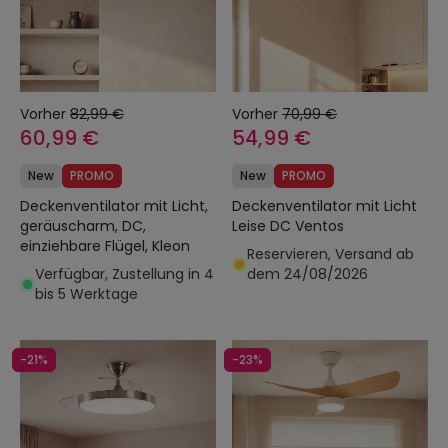
Vorher
82,99 €
Vorher
70,99 €
60,99 €
54,99 €
New
PROMO
New
PROMO
Deckenventilator mit Licht,
Deckenventilator mit Licht
geräuscharm, DC,
Leise DC Ventos
einziehbare Flügel, Kleon
Reservieren, Versand ab
Verfügbar, Zustellung in 4
dem 24/08/2026
bis 5 Werktage
-21%
-23%