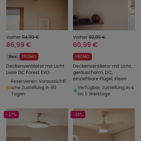
Vorher
114,99 €
Vorher
82,99 €
86,99 €
60,99 €
New
PROMO
PROMO
Deckenventilator mit Licht
Deckenventilator mit Licht,
Leise DC Forest EVO
geräuscharm, DC,
einziehbare Flügel, Kleon
Reservieren: Voraussichtl
iche Zustellung in 90
Verfügbar, Zustellung in 4
Tagen
bis 5 Werktage
-27%
-23%