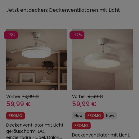
Jetzt entdecken:
Deckenventilatoren mit Licht
-15%
-27%
Vorher
70,99 €
Vorher
81,99 €
59,99 €
59,99 €
PROMO
New
PROMO
New
Deckenventilator mit Licht,
PROMO
geräuscharm, DC,
Deckenventilator mit Licht,
einziehbare Flügel, Dalori