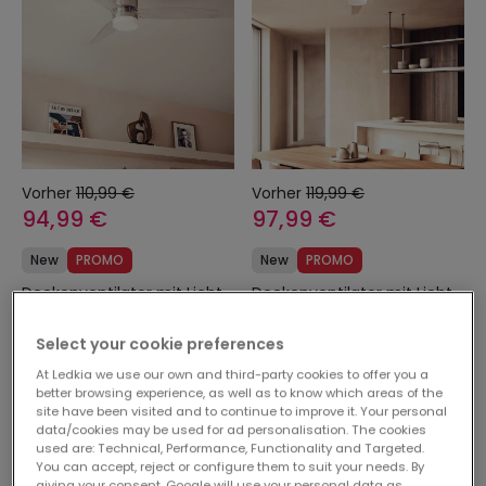
Vorher
110,99 €
Vorher
119,99 €
94,99 €
97,99 €
New
PROMO
New
PROMO
Deckenventilator mit Licht,
Deckenventilator mit Licht,
geräuscharm, DC,
geräuscharm, DC,
Holzflügel, Leros
Holzflügel, Leros
Select your cookie preferences
Reservieren, Versand ab
Reservieren, Versand ab
At Ledkia we use our own and third-party cookies to offer you a
dem 24/08/2026
dem 24/08/2026
better browsing experience, as well as to know which areas of the
site have been visited and to continue to improve it. Your personal
data/cookies may be used for ad personalisation. The cookies
used are: Technical, Performance, Functionality and Targeted.
-19%
-14%
You can accept, reject or configure them to suit your needs. By
giving your consent, Google will use your personal data as