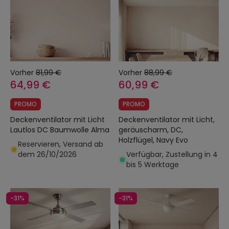
Vorher
81,99 €
Vorher
88,99 €
64,99 €
60,99 €
PROMO
PROMO
Deckenventilator mit Licht
Deckenventilator mit Licht,
Lautlos DC Baumwolle Alma
geräuscharm, DC,
Holzflügel, Navy Evo
Reservieren, Versand ab
dem 26/10/2026
Verfügbar, Zustellung in 4
bis 5 Werktage
-31%
-31%