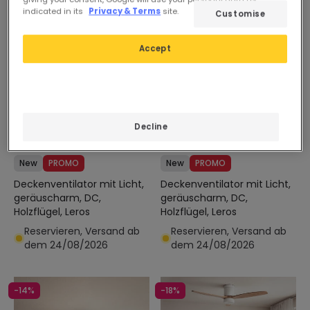
indicated in its
Privacy & Terms
site.
Customise
Accept
Vorher
114,99 €
Vorher
110,99 €
Decline
92,99 €
94,99 €
New
PROMO
New
PROMO
Deckenventilator mit Licht,
Deckenventilator mit Licht,
geräuscharm, DC,
geräuscharm, DC,
Holzflügel, Leros
Holzflügel, Leros
Reservieren, Versand ab
Reservieren, Versand ab
dem 24/08/2026
dem 24/08/2026
-14%
-18%