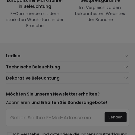
Europäischer Marktführer
Bestpreisgarantie
in Beleuchtung
Im Vergleich zu den
E-Commerce mit dem
bekanntesten Websites
stärksten Wachstum in der
der Branche
Branche
Ledkia
Über uns
Technische Beleuchtung
Kundenservice
Neuheiten Beleuchtung
Dekorative Beleuchtung
Versandmethoden
Marken
Neuheiten Lampen
Zahlungsmethoden
Arten von Lampensockeln
Trends
Möchten Sie unseren Newsletter erhalten?
Sind Sie ein Profi?
LED-Einsparrechner
Premium-Dekor-Marken
Abonnieren
und Erhalten Sie Sonderangebote!
Ethikkonzept
Kostenvoranschläge
Neue Dekorationen
Häufig gestellte Fragen (FAQ)
Beleuchtung für Unternehmen
Senden
Räume
Anmelden
Ausverkauf OutLED
Stile
Ich verstehe und akzeptiere die
Datenschutzerklärung
Kollektionen