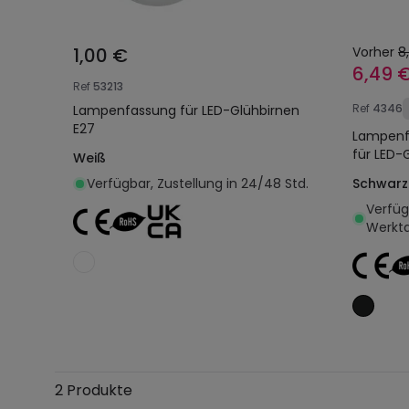
1,00 €
Vorher
8
6,49 
Ref
53213
Ref
4346
Lampenfassung für LED-Glühbirnen
E27
Lampenfa
für LED-
Weiß
Verfügbar, Zustellung in 24/48 Std.
Schwarz
Verfügb
Werkt
In den Warenkorb legen
2 Produkte