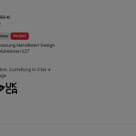
,89 €
€
New
PROMO
ssung Metallisiert Design
Glühbirnen E27
ar, Zustellung in 3 bis 4
age
In den Warenkorb legen