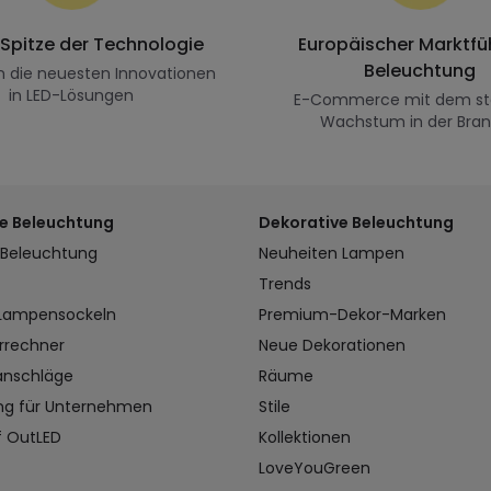
 Spitze der Technologie
Europäischer Marktfüh
Beleuchtung
n die neuesten Innovationen
in LED-Lösungen
E-Commerce mit dem st
Wachstum in der Bra
e Beleuchtung
Dekorative Beleuchtung
 Beleuchtung
Neuheiten Lampen
Trends
 Lampensockeln
Premium-Dekor-Marken
rrechner
Neue Dekorationen
anschläge
Räume
ng für Unternehmen
Stile
f OutLED
Kollektionen
LoveYouGreen