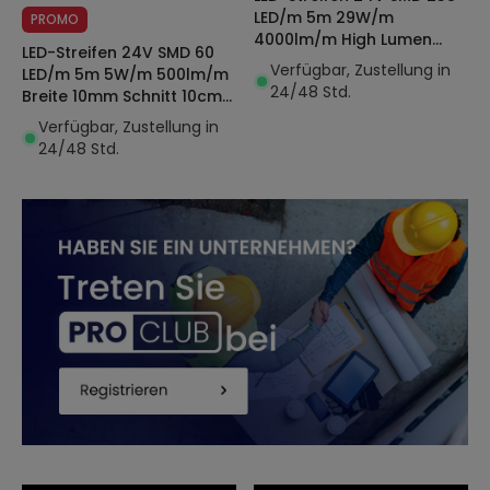
LED/m 5m 29W/m
PROMO
4000lm/m High Lumen
LED-Streifen 24V SMD 60
Breite 10mm Schnitt 3cm
Verfügbar, Zustellung in
LED/m 5m 5W/m 500lm/m
IP20
24/48 Std.
Breite 10mm Schnitt 10cm
Wasserdicht IP68 SILICONE
Verfügbar, Zustellung in
FLEX
24/48 Std.