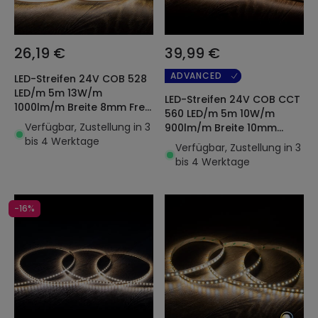
26,19 €
39,99 €
ADVANCED
LED-Streifen 24V COB 528
LED/m 5m 13W/m
LED-Streifen 24V COB CCT
1000lm/m Breite 8mm Free
560 LED/m 5m 10W/m
Cut IP20 CRI90 COPPER
Verfügbar, Zustellung in 3
900lm/m Breite 10mm
bis 4 Werktage
Schnitt 2.5cm IP20 CRI90
Verfügbar, Zustellung in 3
bis 4 Werktage
-16%