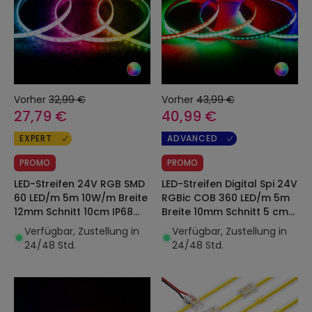
Vorher
32,99 €
Vorher
43,99 €
27,79 €
40,99 €
EXPERT
ADVANCED
PROMO
PROMO
LED-Streifen 24V RGB SMD
LED-Streifen Digital Spi 24V
60 LED/m 5m 10W/m Breite
RGBic COB 360 LED/m 5m
12mm Schnitt 10cm IP68
Breite 10mm Schnitt 5 cm
SILICONE FLEX
IP20
Verfügbar, Zustellung in
Verfügbar, Zustellung in
24/48 Std.
24/48 Std.