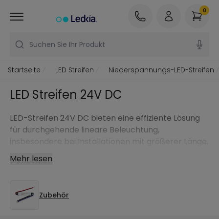
0
Suchen Sie Ihr Produkt
Startseite
LED Streifen
Niederspannungs-LED-Streifen
LED Streifen 24V DC
LED-Streifen 24V DC bieten eine effiziente Lösung
für durchgehende lineare Beleuchtung,
insbesondere bei Installationen mit größerer Länge,
bei denen Gleichmäßigkeit, Lichtstabilität und ein
Mehr lesen
geringer Spannungsabfall erforderlich sind.
Zubehör