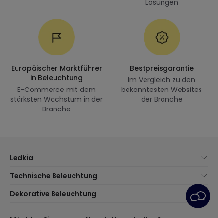
Lösungen
Europäischer Marktführer
Bestpreisgarantie
in Beleuchtung
Im Vergleich zu den
E-Commerce mit dem
bekanntesten Websites
stärksten Wachstum in der
der Branche
Branche
Ledkia
Über uns
Technische Beleuchtung
Kundenservice
Neuheiten Beleuchtung
Dekorative Beleuchtung
Versandmethoden
Marken
Neuheiten Lampen
Zahlungsmethoden
Arten von Lampensockeln
Trends