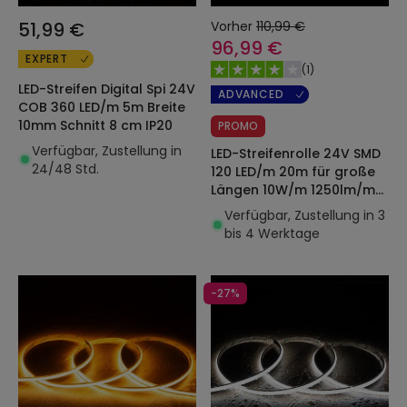
51,99 €
Vorher
110,99 €
96,99 €
EXPERT
(
1
)
LED-Streifen Digital Spi 24V
ADVANCED
COB 360 LED/m 5m Breite
10mm Schnitt 8 cm IP20
PROMO
Verfügbar, Zustellung in
LED-Streifenrolle 24V SMD
24/48 Std.
120 LED/m 20m für große
Längen 10W/m 1250lm/m
Breite 10mm Schnitt 5cm
Verfügbar, Zustellung in 3
IP20
bis 4 Werktage
-27%