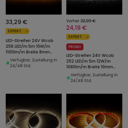
33,29 €
Vorher
32,99 €
24,19 €
EXPERT
EXPERT
LED-Streifen 24V Wcob
256 LED/m 5m 10W/m
PROMO
1100lm/m Breite 8mm
LED-Streifen 24V Wcob
Schnitt 3.2cm IP20 CRI90
Verfügbar, Zustellung in
252 LED/m 5m 12W/m
24/48 Std.
1080lm/m Breite 10mm
FreeCut IP65 CRI90
Verfügbar, Zustellung in
SILICONE FLEX
24/48 Std.