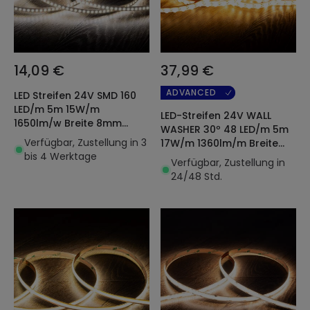
14,09 €
37,99 €
ADVANCED
LED Streifen 24V SMD 160
LED/m 5m 15W/m
LED-Streifen 24V WALL
1650lm/w Breite 8mm
WASHER 30º 48 LED/m 5m
FreeCut IP20
Verfügbar, Zustellung in 3
17W/m 1360lm/m Breite
bis 4 Werktage
14mm Schnitt alle 2cm
Verfügbar, Zustellung in
IP44
24/48 Std.