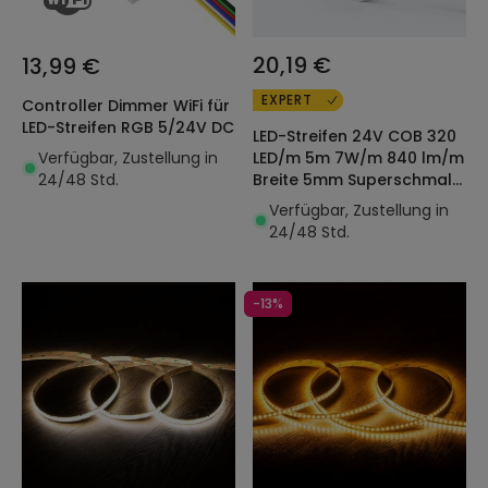
20,19 €
13,99 €
EXPERT
Controller Dimmer WiFi für
LED-Streifen RGB 5/24V DC
LED-Streifen 24V COB 320
LED/m 5m 7W/m 840 lm/m
Verfügbar, Zustellung in
Breite 5mm Superschmal
24/48 Std.
Schnitt 5 cm IP20 CRI90
Verfügbar, Zustellung in
24/48 Std.
-13%