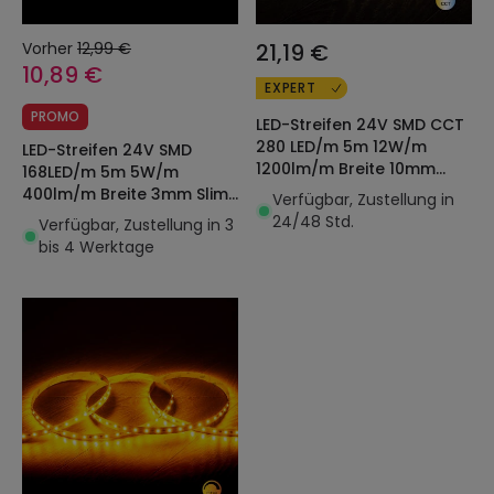
Vorher
12,99 €
21,19 €
10,89 €
EXPERT
PROMO
LED-Streifen 24V SMD CCT
280 LED/m 5m 12W/m
LED-Streifen 24V SMD
1200lm/m Breite 10mm
168LED/m 5m 5W/m
Schnitt 5cm IP20 CRI90
400lm/m Breite 3mm Slim
Verfügbar, Zustellung in
Schnitt 5cm IP20
24/48 Std.
Verfügbar, Zustellung in 3
bis 4 Werktage