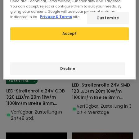
used are: Technical, Performance, Functionality and Targeted.
You can accept, reject or configure them to suit your needs. By
giving your consent, Google will use your personal data as
indicated in its
Privacy & Terms
site.
Customise
Accept
59,99 €
30,19 €
Decline
(
5
)
ADVANCED
ESSENTIAL
LED-Streifenrolle 24V SMD
LED-Streifenrolle 24V COB
120 LED/m 20m 10W/m
320 LED/m 20m 11W/m
1100lm/m Breite 8mm
1100lm/m Breite 8mm
Schnitt 5cm IP20
Verfügbar, Zustellung in 3
Schnitt 10cm IP20 CRI90
Verfügbar, Zustellung in
bis 4 Werktage
24/48 Std.