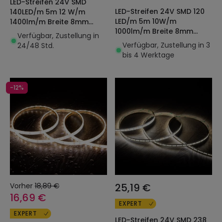
LED-Streifen 24V SMD
LED-Streifen 24V SMD 120
140LED/m 5m 12 W/m
LED/m 5m 10W/m
1400lm/m Breite 8mm
1000lm/m Breite 8mm
Schnitt alle 5cm IP20
Verfügbar, Zustellung in
Schnitt 5cm IP65
Verfügbar, Zustellung in 3
24/48 Std.
bis 4 Werktage
-12%
Vorher
18,89 €
25,19 €
16,69 €
EXPERT
EXPERT
LED-Streifen 24V SMD 238