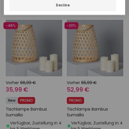
Verfügbar, Zustellung in 3
Decline
bis 4 Werktage
-46%
-20%
Vorher
66,99 €
Vorher
65,99 €
35,99 €
52,99 €
New
PROMO
PROMO
Tischlampe Bambus
Tischlampe Bambus
Sumailla
Sumailla
Verfügbar, Zustellung in 4
Verfügbar, Zustellung in 4
bis 5 Werktage
bis 5 Werktage