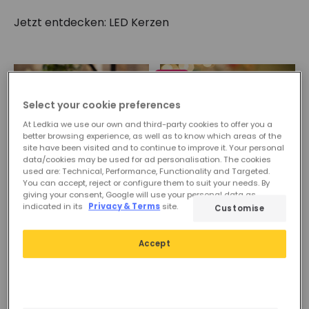
natürlich wirkt, bieten wir auch Modelle, die das
Jetzt entdecken:
LED Kerzen
Flackern einer herkömmlichen Kerze originalgetreu
imitieren. Genießen Sie eine angenehme
Lichtdekoration, ohne sich um Rauchbildung oder
Brandgefahr zu sorgen.
-40%
Select your cookie preferences
At Ledkia we use our own and third-party cookies to offer you a
better browsing experience, as well as to know which areas of the
site have been visited and to continue to improve it. Your personal
data/cookies may be used for ad personalisation. The cookies
used are: Technical, Performance, Functionality and Targeted.
You can accept, reject or configure them to suit your needs. By
giving your consent, Google will use your personal data as
indicated in its
Privacy & Terms
site.
Customise
24,19 €
Vorher
9,99 €
5,99 €
3er Pack LED-Kerzen
Accept
Naturwachs
PROMO
Verfügbar, Zustellung in
LED-Kerze aus Naturwachs
24/48 Std.
mit Konggle-Batterie