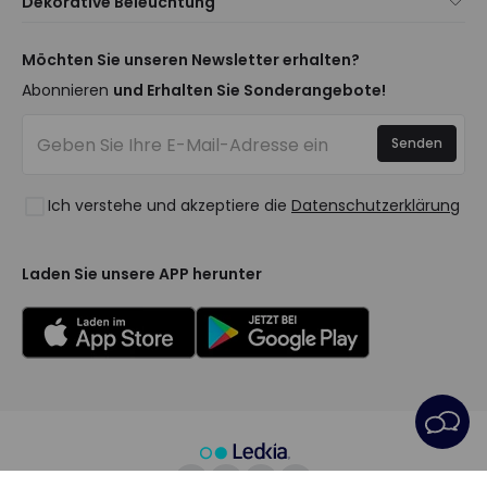
Dekorative Beleuchtung
Versandmethoden
Marken
Neuheiten Lampen
Zahlungsmethoden
Arten von Lampensockeln
Trends
Möchten Sie unseren Newsletter erhalten?
Sind Sie ein Profi?
LED-Einsparrechner
Premium-Dekor-Marken
Abonnieren
und Erhalten Sie Sonderangebote!
Ethikkonzept
Kostenvoranschläge
Neue Dekorationen
Häufig gestellte Fragen (FAQ)
Beleuchtung für Unternehmen
Senden
Räume
Anmelden
Ausverkauf OutLED
Stile
Ich verstehe und akzeptiere die
Datenschutzerklärung
Kollektionen
LoveYouGreen
Laden Sie unsere APP herunter