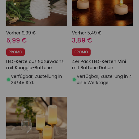
Vorher
9,99 €
Vorher
5,49 €
5,99 €
3,89 €
PROMO
PROMO
LED-Kerze aus Naturwachs
4er Pack LED-Kerzen Mini
mit Konggle-Batterie
mit Batterie Dahun
Verfügbar, Zustellung in
Verfügbar, Zustellung in 4
24/48 Std.
bis 5 Werktage