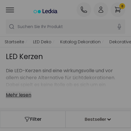
0
Suchen Sie Ihr Produkt
Startseite
LED Deko
Katalog Dekoration
Dekorative
LED Kerzen
Die LED-Kerzen sind eine wirkungsvolle und vor
allem sichere Alternative für Lichtdekorationen.
Dabei spielt es keine Rolle ob es sich um ein
Weihnachtsessen oder ein romantisches
Mehr lesen
Abendessen handelt, oder Sie einfach ein sanftes
Licht für ein gemütliches Ambiente suchen.
In unserem Beleuchtungs-Store finden Sie
Filter
Bestseller
verschiedene Lichtkerzenmodelle aus natürlichem
Wachs. Wenn Ihnen wichtig ist, dass die Kerze