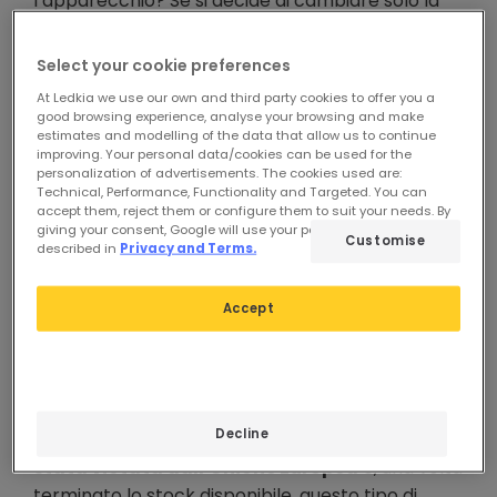
l’apparecchio? Se si decide di cambiare solo la
lampadina, è meglio continuare a utilizzare una
G5.3 o MR16 o passare a una GU10? In questa
Select your cookie preferences
occasione,
ci soffermeremo sulle opzioni
At Ledkia we use our own and third party cookies to offer you a
disponibili quando si sceglie di cambiare
good browsing experience, analyse your browsing and make
estimates and modelling of the data that allow us to continue
solo le lampadine
.
improving. Your personal data/cookies can be used for the
personalization of advertisements. The cookies used are:
Technical, Performance, Functionality and Targeted. You can
accept them, reject them or configure them to suit your needs. By
giving your consent, Google will use your personal data as
Customise
described in
Privacy and Terms.
Accept
Perché sostituire gli alogeni
con i LED?
Dal giorno 1 settembre del 2018,
la
Decline
fabbricazione delle lampadine alogene è
stata vietata dall’Unione Europea
e, una volta
terminato lo stock disponibile, questo tipo di