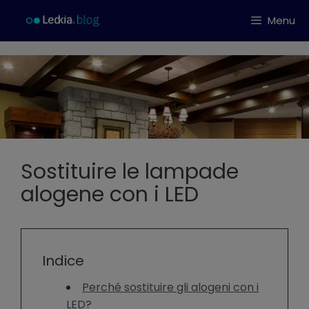
Vai
Menu
al
contenuto
Sostituire le lampade
alogene con i LED
Indice
Perché sostituire gli alogeni con i
LED?