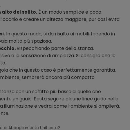
.
 alto del solito.
È un modo semplice e poco
 l’occhio e creare un’altezza maggiore, pur così evita
si.
In questo modo, si da risalto ai mobili, facendo in
ia molto più spaziosa.
ecchio.
Rispecchiando parte della stanza,
isivo e la sensazione di ampiezza. Si consiglia che lo
to.
ola che in questo caso è perfettamente garantita.
ambiente, sembrerà ancora più compatto.
tanza con un soffitto più basso di quello che
te un guaio. Basta seguire alcune linee guida nella
ta illuminazione e vedrai come l’ambiente si amplierà,
nte.
re di Abbagliamento Unificato?