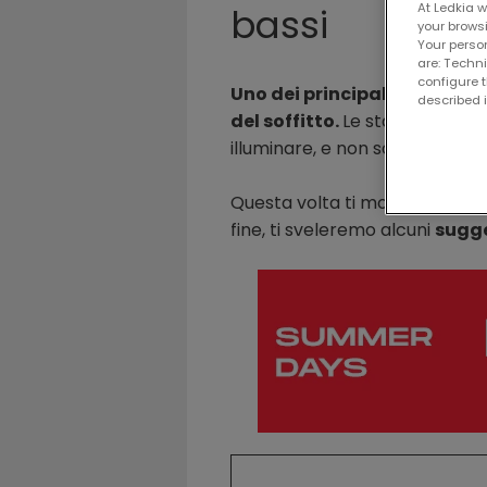
At Ledkia 
bassi
your brows
Your perso
are: Techn
configure t
Uno dei principali inconveni
described 
del soffitto.
Le stanze con i s
illuminare, e non solo per la l
Questa volta ti mostreremo c
fine, ti sveleremo alcuni
sugge