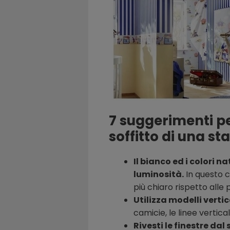
7 suggerimenti pe
soffitto di una st
Il bianco ed i colori 
luminosità.
In questo c
più chiaro rispetto alle p
Utilizza modelli vertica
camicie, le linee vertica
Rivesti le finestre dal 