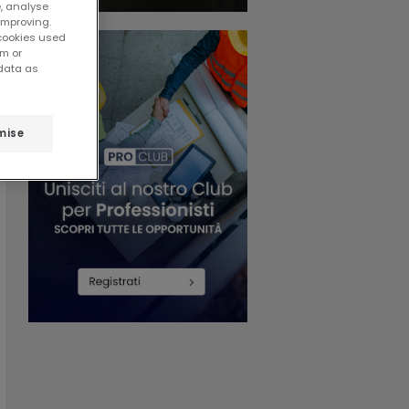
e, analyse
improving.
 cookies used
em or
 data as
mise