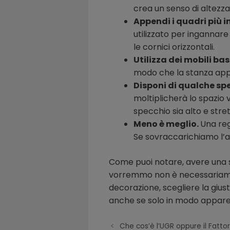
crea un senso di altezza
Appendi i quadri più in
utilizzato per ingannare
le cornici orizzontali.
Utilizza dei mobili bas
modo che la stanza appa
Disponi di qualche sp
moltiplicherà lo spazio v
specchio sia alto e stret
Meno è meglio.
Una reg
Se sovraccarichiamo l’
Come puoi notare, avere una s
vorremmo non è necessariamen
decorazione, scegliere la gius
anche se solo in modo appare
Che cos’è l’UGR oppure il Fatto