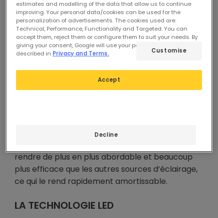
estimates and modelling of the data that allow us to continue
n’avait pas été obtenu.
improving. Your personal data/cookies can be used for the
personalization of advertisements. The cookies used are:
Technical, Performance, Functionality and Targeted. You can
accept them, reject them or configure them to suit your needs. By
LED signifie « Light Emitting Diode »
giving your consent, Google will use your personal data as
Customise
described in
Privacy and Terms.
(diode électroluminescente).
Accept
Bien qu’elle semble être une technologie
récente, (la LED blanche est commercialisée
depuis 1997) l’idée originale de cet éclairage a
plus de 100 ans. Depuis l’arrivée de l’éclairage LED
Decline
dans les magasins, son prix a été adapté pour le
rendre de plus en plus abordable et beaucoup
plus efficace que les autres sources d’éclairage,
ce qui le rend rapidement amortissable.
LA TECHNOLOGIE LED